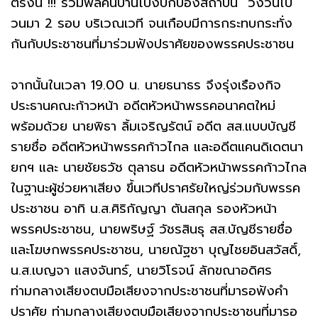
ตรงนี้ !!! รวมพลคนบ้านโป่งปกป้องสถาบัน" วิ่งวนไป
วนมา 2 รอบ บริเวณเวที จนเกือบมีการกระทบกระทั่ง
กันกับประชาชนที่มาร่วมฟังปราศัยของพรรคประชาชน
จากนั้นในเวลา 19.00 น. นายธนาธร จึงรุ่งเรืองกิจ
ประธานคณะก้าวหน้า อดีตหัวหน้าพรรคอนาคตใหม่
พร้อมด้วย นายพิธา ลิ้มเจริญรัตน์ อดีต สส.แบบบัญชี
รายชื่อ อดีตหัวหน้าพรรคก้าวไกล และอดีตแคนดิเดตนา
ยกฯ และ นายชัยธวัช ตุลาธน อดีตหัวหน้าพรรคก้าวไกล
ในฐานะผู้ช่วยหาเสียง ขึ้นเวทีปราศรัยใหญ่ร่วมกับพรรค
ประชาชน อาทิ น.ส.ศิริกัญญา ตันสกุล รองหัวหน้า
พรรคประชาชน, นายพริษฐ์ วัชรสินธุ สส.บัญชีรายชื่อ
และโฆษกพรรคประชาชน, นายณัฐชา บุญไชยอินสวัสดิ์,
น.ส.เบญจา แสงจันทร์, นายวิโรจน์ ลักขณาอดิศร
ท่ามกลางเสียงตบมือเสียงจากประชาชนที่มารอฟังคำ
ปราศัย ท่ามกลางเสียงตบมือเสียงจากประชาชนที่มารอ