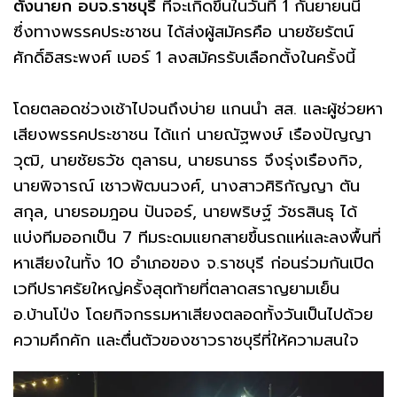
ตั้งนายก
อบจ.ราชบุรี
ที่จะเกิดขึ้นในวันที่ 1 กันยายนนี้
ซึ่งทางพรรคประชาชน ได้ส่งผู้สมัครคือ นายชัยรัตน์
ศักดิ์อิสระพงศ์ เบอร์ 1 ลงสมัครรับเลือกตั้งในครั้งนี้
โดยตลอดช่วงเช้าไปจนถึงบ่าย แกนนำ สส. และผู้ช่วยหา
เสียงพรรคประชาชน ได้แก่ นายณัฐพงษ์ เรืองปัญญา
วุฒิ, นายชัยธวัช ตุลาธน, นายธนาธร จึงรุ่งเรืองกิจ,
นายพิจารณ์ เชาวพัฒนวงศ์, นางสาวศิริกัญญา ตัน
สกุล, นายรอมฎอน ปันจอร์, นายพริษฐ์ วัชรสินธุ ได้
แบ่งทีมออกเป็น 7 ทีมระดมแยกสายขึ้นรถแห่และลงพื้นที่
หาเสียงในทั้ง 10 อำเภอของ จ.ราชบุรี ก่อนร่วมกันเปิด
เวทีปราศรัยใหญ่ครั้งสุดท้ายที่ตลาดสราญยามเย็น
อ.บ้านโป่ง โดยกิจกรรมหาเสียงตลอดทั้งวันเป็นไปด้วย
ความคึกคัก และตื่นตัวของชาวราชบุรีที่ให้ความสนใจ