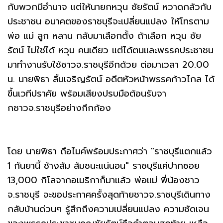
กับพวกมีอำนาจ แต่ให้นายกหวุน ชัยรัตน์ หวาดกลัวกับ
ประชาชน อนาคตของราชบุรีจะเปลี่ยนแปลง ให้โทรตาม
พ่อ แม่ ลูก หลาน กลับมาเลือกตั้ง ถ้าเลือก หวุน ชัย
รัตน์ ไม่ใช่ได้ หวุน คนเดียว แต่ได้ตนและพรรคประชาชน
มาทำงานรับใช้ชาวจ.ราชบุรีอีกด้วย ต่อมาเวลา 20.00
น. นายพิธา ลิ้มเจริญรัตน์ อดีตหัวหน้าพรรคก้าวไกล ได้
ขึ้นเวทีปราศัย พร้อมเสียงปรบมือต้อนรับจา
กชาวจ.ราชบุรีอย่างกึกก้อง
โดย นายพิธา ถือไมค์พร้อมประกาศว่า "ราชบุรีแตกแล้ว
1 กันยานี้ ช้างล้ม ส้มชนะแน่นอน" ราชบุรีแค่ปากซอย
13,000 กิโลจากอเมริกาก็มาแล้ว พ่อแม่ พี่น้องชาว
จ.ราชบุรี จะขอประกาศครั้งสุดท้ายชาวจ.ราชบุรีเดินทาง
กลับบ้านด่วนๆ รู้สึกถึงความเปลี่ยนแปลง ความชัดเจน