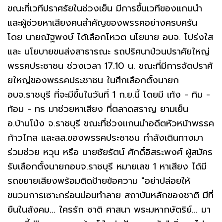
ขณะที่เวทีปราศรัยในช่วงเย็น มีการขึ้นเวทีของแกนนำ
และผู้ช่วยหาเสียงคนสำคัญของพรรคอย่างครบครัน
โดย นายณัฐพงษ์ ได้เลือกโหวต นโยบาย อบจ. โปร่งใส
และ นโยบายขนส่งสาธารณะ รถปริศนาป่วนปราศัยใหญ่
พรรคประชาชน ช่วงเวลา 17.10 น. ขณะที่มีการจัดปราศั
ยใหญ่ของพรรคประชาชน ในศึกเลือกตั้งนายก
อบจ.ราชบุรี ที่จะมีขึ้นในวันที่ 1 ก.ย.นี้ โดยมี เท้ง - ทิม -
ท้อม - ทร มาช่วยหาเสียง ที่ตลาดสราญ ยามเย็น
อ.บ้านโป่ง จ.ราชบุรี ขณะที่ช่วงแกนนำอดีตหัวหน้าพรรค
ก้าวไกล และสส.ของพรรคประชาชน กำลังเดินทางมา
ร่วมช่วย หวุน หรือ นายชัยรัตน์ ศักดิ์อิสระพงศ์ ผู้สมัคร
รับเลือกตั้งนายกอบจ.ราชบุรี หมายเลข 1 หาเสียง ได้มี
รถขยายเสียงพร้อมติดป้ายข้อความ "อย่าปล่อยให้
ขบวนการเซาะกร่อนบ่อนทำลาย สถาบันหลักของชาติ มีที่
ยืนในสังคม... ใครรัก ชาติ ศาสนา พระมหากษัตริย์... มา