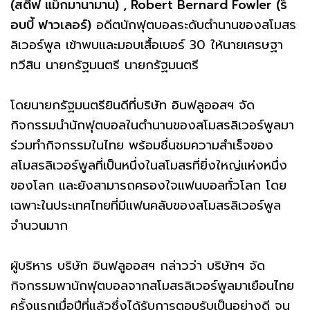
(สตีฟ แม็กมานามาน) , Robert Bernard Fowler (ร็
อบบี้ ฟาวเลอร์)
อดีตนักฟุตบอลระดับตำนานของสโมสร
ลิเวอร์พูล เข้าพบและมอบเสื้อเบอร์ 30 ให้นายเศรษฐา
ทวีสิน นายกรัฐมนตรี นายกรัฐมนตรี
โดยนายกรัฐมนตรียินดีที่บริษัท อินฟลูออสฯ จัด
กิจกรรมนำนักฟุตบอลในตำนานของสโมสรลิเวอร์พูลมา
ร่วมทำกิจกรรมในไทย พร้อมชื่นชมความสำเร็จของ
สโมสรลิเวอร์พูลที่เป็นหนึ่งในสโมสรที่ยิ่งใหญ่แห่งหนึ่ง
ของโลก และยังสามารถครองใจแฟนบอลทั่วโลก โดย
เฉพาะในประเทศไทยที่มีแฟนคลับของสโมสรลิเวอร์พูล
จำนวนมาก
ผู้บริหาร บริษัท อินฟลูออสฯ กล่าวว่า บริษัทฯ จัด
กิจกรรมพานักฟุตบอลจากสโมสรลิเวอร์พูลมาเยือนไทย
ครั้งแรกเมื่อปีที่แล้วซึ่งได้รับการตอบรับเป็นอย่างดี จน