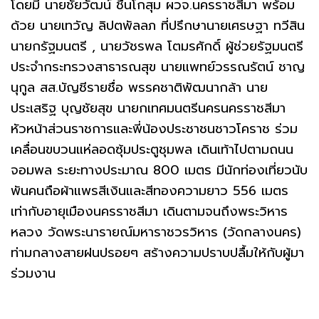
โดยมี นายชัยวัฒน์ ชื่นโกสุม ผวจ.นครราชสีมา พร้อม
ด้วย นายเทวัญ ลิปตพัลลภ ที่ปรึกษานายเศรษฐา ทวีสิน
นายกรัฐมนตรี , นายวัชรพล โตมรศักดิ์ ผู้ช่วยรัฐมนตรี
ประจำกระทรวงสาธารณสุข นายแพทย์วรรณรัตน์ ชาญ
นุกูล สส.บัญชีรายชื่อ พรรคชาติพัฒนากล้า นาย
ประเสริฐ บุญชัยสุข นายกเทศมนตรีนครนครราชสีมา
หัวหน้าส่วนราชการและพี่น้องประชาชนชาวโคราช ร่วม
เคลื่อนขบวนแห่ลอดซุ้มประตูชุมพล เดินเท้าไปตามถนน
จอมพล ระยะทางประมาณ 800 เมตร มีนักท่องเที่ยวนับ
พันคนถือผ้าแพรสีเงินและสีทองความยาว 556 เมตร
เท่ากับอายุเมืองนครราชสีมา เดินตามจนถึงพระวิหาร
หลวง วัดพระนารายณ์มหาราชวรวิหาร (วัดกลางนคร)
ท่ามกลางสายฝนปรอยๆ สร้างความปราบปลื้มให้กับผู้มา
ร่วมงาน