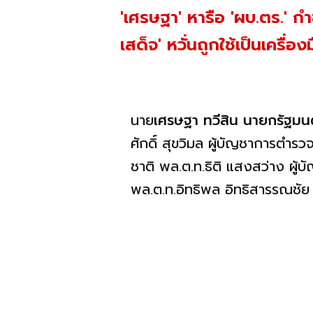
'เศรษฐา' หารือ 'ผบ.ตร.' 
เสด็จ' หวั่นถูกใช้เป็นเครื่
นาย
เศรษฐา ทวีสิน นายกรัฐมน
ศักดิ์ สุขวิมล ผู้บัญชาการตำรว
ชาติ พล.ต.ท.ธิติ แสงสว่าง ผู้
พล.ต.ท.อิทธิพล อิทธิสารรณชั