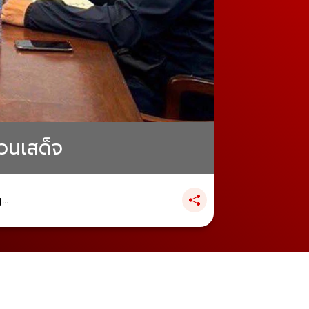
วนเสด็จ
..