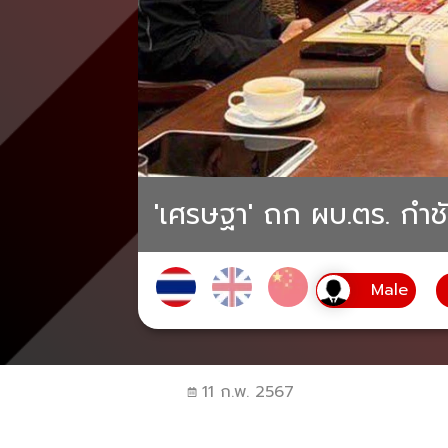
'เศรษฐา' ถก ผบ.ตร. กำช
11 ก.พ. 2567