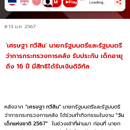
Play
Loading...
13 ม.ค. 2567
'เศรษฐา ทวีสิน' นายกรัฐมนตรีและรัฐมนตรี
ว่าการกระทรวงการคลัง รับประกัน เด็กอายุ
ถึง 16 ปี มีสิทธิได้รับเงินดิจิทัล
หลังจาก
"เศรษฐา ทวีสิน"
นายกรัฐมนตรีและรัฐมนตรี
ว่าการกระทรวงการคลัง ได้ร่วมทำกิจกรรมในงาน
"วัน
เด็กแห่งชาติ 2567"
ในช่วงเช้าที่ผ่านมา ก่อนที่ นายก