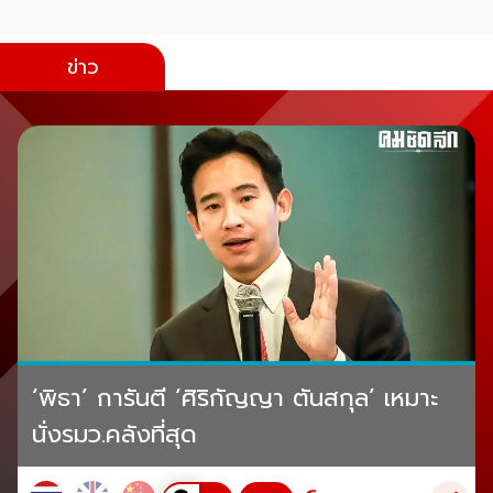
ข่าว
‘พิธา’ การันตี ‘ศิริกัญญา ตันสกุล’ เหมาะ
นั่งรมว.คลังที่สุด