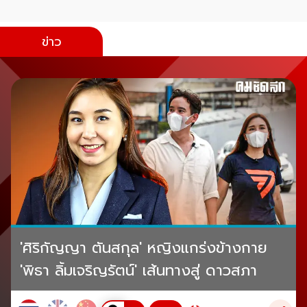
ข่าว
'ศิริกัญญา ตันสกุล' หญิงแกร่งข้างกาย
'พิธา ลิ้มเจริญรัตน์' เส้นทางสู่ ดาวสภา