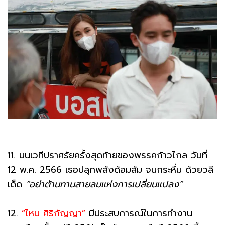
11. บนเวทีปราศรัยครั้งสุดท้ายของพรรคก้าวไกล วันที่
12 พ.ค. 2566 เธอปลุกพลังด้อมส้ม จนกระหึ่ม ด้วยวลี
เด็ด
“อย่าต้านทานสายลมแห่งการเปลี่ยนแปลง”
12.
“ไหม ศิริกัญญา”
มีประสบการณ์ในการทำงาน