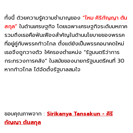
ทั้งนี้ ด้วยความรู้ความชำนาญของ
“ไหม ศิริกัญญา ตัน
สกุล”
ในด้านเศรษฐกิจ โดยเฉพาะเศรษฐกิจระดับมหภาค
รวมถึงเธอคือฟันเฟืองสำคัญในด้านนโยบายของพรรค
ที่อยู่คู่กับพรรคก้าวไกล ตั้งแต่ยังเป็นพรรคอนาคตใหม่
เธอจึงถูกวางตัว ให้ครองตำแหน่ง “รัฐมนตรีว่าการ
กระทรวงการคลัง” ในสมัยของนายกรัฐมนตรีคนที่ 30
หากก้าวไกล ได้จัดตั้งรัฐบาลสมใจ
ขอบคุณภาพจาก :
Sirikanya Tansakun - ศิริ
กัญญา ตันสกุล