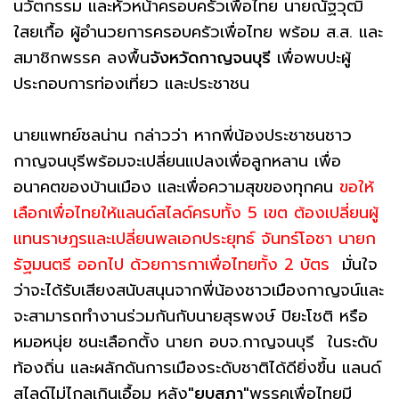
นวัตกรรม และหัวหน้าครอบครัวเพื่อไทย นายณัฐวุฒิ
ใสยเกื้อ ผู้อำนวยการครอบครัวเพื่อไทย พร้อม ส.ส. และ
สมาชิกพรรค ลงพื้น
จังหวัดกาญจนบุรี
เพื่อพบปะผู้
ประกอบการท่องเที่ยว และประชาชน
นายแพทย์ชลน่าน กล่าวว่า หากพี่น้องประชาชนชาว
กาญจนบุรีพร้อมจะเปลี่ยนแปลงเพื่อลูกหลาน เพื่อ
อนาคตของบ้านเมือง และเพื่อความสุขของทุกคน
ขอให้
เลือกเพื่อไทยให้แลนด์สไลด์ครบทั้ง 5 เขต ต้องเปลี่ยนผู้
แทนราษฎรและเปลี่ยนพลเอกประยุทธ์ จันทร์โอชา นายก
รัฐมนตรี ออกไป ด้วยการกาเพื่อไทยทั้ง 2 บัตร
มั่นใจ
ว่าจะได้รับเสียงสนับสนุนจากพี่น้องชาวเมืองกาญจน์และ
จะสามารถทำงานร่วมกันกับนายสุรพงษ์ ปิยะโชติ หรือ
หมอหนุ่ย ชนะเลือกตั้ง นายก อบจ.กาญจนบุรี ในระดับ
ท้องถิ่น และผลักดันการเมืองระดับชาติได้ดียิ่งขึ้น แลนด์
สไลด์ไม่ไกลเกินเอื้อม หลัง
"ยุบสภา"
พรรคเพื่อไทยมี