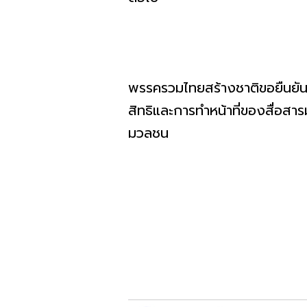
พรรครวมไทยสร้างชาติขอยืนยันว
สิทธิและการทำหน้าที่ของสื่อส
มวลชน