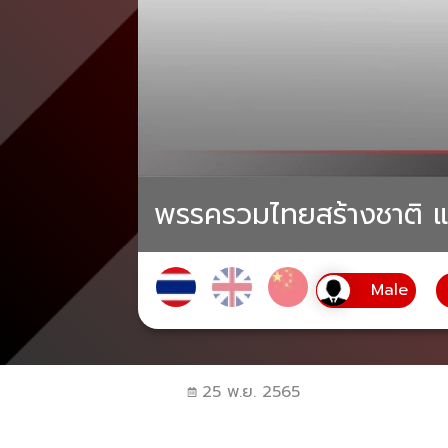
พรรครวมไทยสร้างชาติ แจ
25 พ.ย. 2565