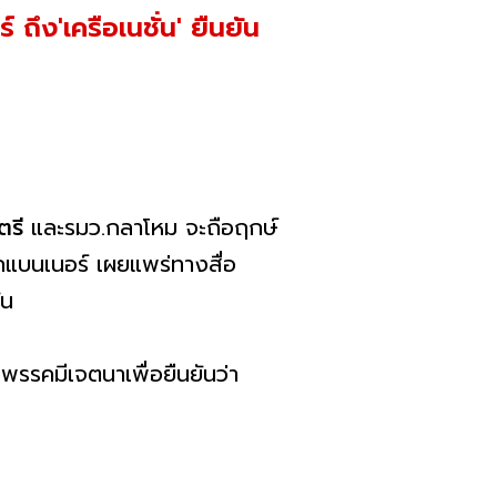
ถึง'เครือเนชั่น' ยืนยัน
ตรี
และรมว.กลาโหม จะถือฤกษ์
บนเนอร์ เผยแพร่ทางสื่อ
้น
รคมีเจตนาเพื่อยืนยันว่า