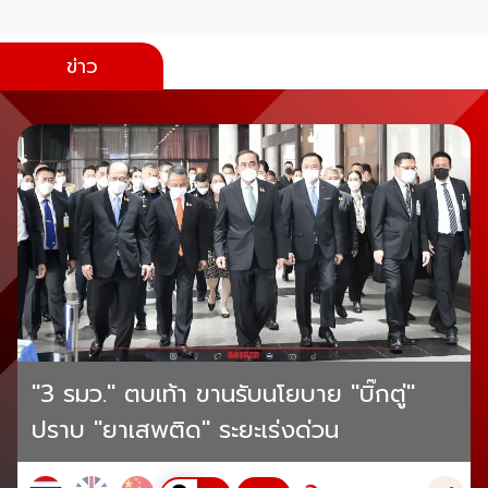
ข่าว
"3 รมว." ตบเท้า ขานรับนโยบาย "บิ๊กตู่"
ปราบ "ยาเสพติด" ระยะเร่งด่วน