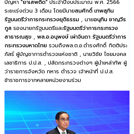
ปัญหา
"ยาเสพติด"
ประจำปีงบประมาณ พ.ศ. 2566
ระยะเร่งด่วน 3 เดือน โดยมีนาย
สมศักดิ์ เทพสุทิน
รัฐมนตรีว่าการกระทรวงยุติธรรม
, นาย
อนุทิน ชาญวีร
กูล
รองนายกรัฐมนตรีและ
รัฐมนตรีว่าการกระทรวง
สาธารณสุข
,
พล.อ.อนุพงษ์ เผ่าจินดา
รัฐมนตรีว่าการ
กระทรวงมหาดไทย
รวมถึงพล.ต.อ.ดำรงศักดิ์ กิตติประ
ภัสร์ ผู้บัญชาการตำรวจแห่งชาติ , นายวิชัย ไชยมงคล
เลขาธิการ ป.ป.ส. , ปลัดกระทรวงต่างๆ ผู้นำเหล่าทัพ ผู้
ว่าราชการจังหวัด ทหาร ตำรวจ เจ้าหน้าที่ ป.ป.ส.
ข้าราชการจากหลายหน่วยงามร่วม