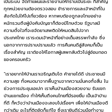
เป็นระบบ จัดทำแผนและรายงานให้ทราบเป็นระยะ ที่สำคัญ
ทุกหน่วยงานต้องตรวจสอบ ข้าราชการและเจ้าหน้าที่ใน
สังกัดไม่ให้ไปเกี่ยวข้อง หากพบต้องถูกลงโทษอย่าง
หนักรวมถึงผู้บังคับบัญชาก็ต้องมีโทษด้วย รัฐบาลมี
ความตั้งใจที่จะขจัดยาเสพติดให้หมดสินไปจาก
ประเทศไทย เราระดมเจ้าหน้าที่อย่างเต็มสรรพกำลัง ซึ่ง
นอกจากการปราบปรามแล้ว การคืนคนดีสู่สังคมก็เป็น
เรื่องสำคัญ เราต้องให้โอกาสผู้เสพกลับตัวไปสู่อ้อมกอด
ของครอบครัว
"เราอยากให้บ้านเราเจริญเติบโต ค้าขายได้ดี ประชาชนมี
ความสุข ทั้งหมดมาจากพื้นฐานจากความมั่นคงทั้งสิ้น ใน
ช่วงการประชุมเอเปก เราเห็นบ้านเมืองสวยงาม รับแขก
บ้านแขกเมือง ทำให้เห็นถึงคนไทยที่มีรอยยิ้ม เป็นเจ้าบ้าน
ที่ดี ก็หวังว่าบ้านเมืองจะสงบไปเรื่อยๆ เพื่อให้บ้านเมืองดี
กว่าเดิม อะไรที่ติดขัดก็แก้ไข ซึ่งเรายินดีร่วมมือทำงาน