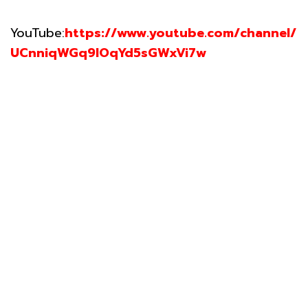
YouTube:
https://www.youtube.com/channel/
UCnniqWGq9lOqYd5sGWxVi7w