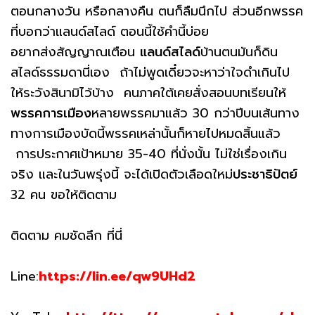
ตอนกลางวัน หรือกลางคืน ตนก็ลืมนึกไป ส่วนอีกพรรค
ที่บอกว่าแลนด์สไลด์ ตอนนี้ใช้คำนี้บ่อย
อยากส่งสัญญาณเตือน
แลนด์สไลด์
บ้านตนมันก็ดิน
สไลด์ธรรมดานี่เอง ถ้าไม่พูดเดี๋ยวจะหาว่าใจดำเกินไป
ให้ระวังสินามิไว้บ้าง คนภาคใต้เคยสั่งสอนบทเรียนให้
พรรคการเมือง
หลายพรรคมาแล้ว 30 กว่าปีบนเส้นทาง
ทางการเมืองบัดนี้พรรคเหล่านั้นก็หายไปหมดสิ้นแล้ว
การประกาศเป้าหมาย 35-40 ที่นั่งนั้น ไม่ใช่เรื่องเกิน
จริง และในวันพรุ่งนี้ จะได้เปิดตัวเลือดใหม่
ประชาธิปัตย์
32 คน ขอให้ติดตาม
ติดตาม คมชัดลึก ที่นี่
Line:
https://lin.ee/qw9UHd2