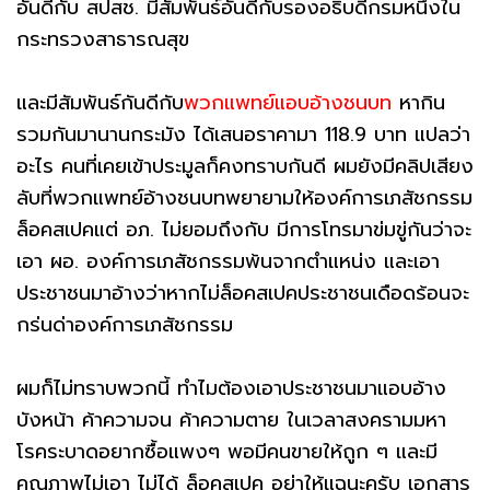
อันดีกับ สปสช. มีสัมพันธ์อันดีกับรองอธิบดีกรมหนึ่งใน
กระทรวงสาธารณสุข
และมีสัมพันธ์กันดีกับ
พวกแพทย์แอบอ้างชนบท
หากิน
รวมกันมานานกระมัง ได้เสนอราคามา 118.9 บาท แปลว่า
อะไร คนที่เคยเข้าประมูลก็คงทราบกันดี ผมยังมีคลิปเสียง
ลับที่พวกแพทย์อ้างชนบทพยายามให้องค์การเภสัชกรรม
ล็อคสเปคแต่ อภ. ไม่ยอมถึงกับ มีการโทรมาข่มขู่กันว่าจะ
เอา ผอ. องค์การเภสัชกรรมพ้นจากตำแหน่ง และเอา
ประชาชนมาอ้างว่าหากไม่ล็อคสเปคประชาชนเดือดร้อนจะ
กร่นด่าองค์การเภสัชกรรม
ผมก็ไม่ทราบพวกนี้ ทำไมต้องเอาประชาชนมาแอบอ้าง
บังหน้า ค้าความจน ค้าความตาย ในเวลาสงครามมหา
โรคระบาดอยากซื้อแพงๆ พอมีคนขายให้ถูก ๆ และมี
คุณภาพไม่เอา ไม่ได้ ล็อคสเปค อย่าให้แฉนะครับ เอกสาร