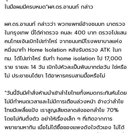
ในมือผมมีครบหมด”ผศ.ดร.อานนท์ กล่าว
ผศ.ดร.อานนท์ กล่าวว่า พวกแพทย์อ้างชนบท มาตรวจ
ในกรุงเทพ นี่ได้ค่าตรวจ คนละ 400 บาท ตรวจไปแสน
คนโกยเงินเบิกไปเท่าไหร่ จากชนบทมีโรงพยาบาลแห่ง
หนึ่งมาทำ Home Isolation หลังรับตรวจ ATK ในก
ทม. ได้ไปเท่าไหร่ รับทำ home isolation ไป 17,000
ราย รายละ 14 วัน เบิกไปหัวละเป็นพันบาทต่อวัน ใช่หรือ
ไม่ ประชาชนได้ยา ได้อาหารครบสามมื้อหรือไม่
“วันนี้จีนมีคำสั่งห้ามนำเข้าลำไยไทยทั้งหมดกระทันหันโดย
ไม่มีกำหนดเวลาและไม่มีการเตือนล่วงหน้า อ้างว่าลำไย
ไทยมีเพลี้ยแป้ง เราสูญเสียตลาดส่งออกลำไย 70%
โดยไม่ทันตั้งตัว อย่าให้เรื่องเล็ก ๆ ที่เกิดจากการ
พยายามหากิน เมื่อไม่ได้ซื้อของแพงดังใจตัวเอง ไม่ได้