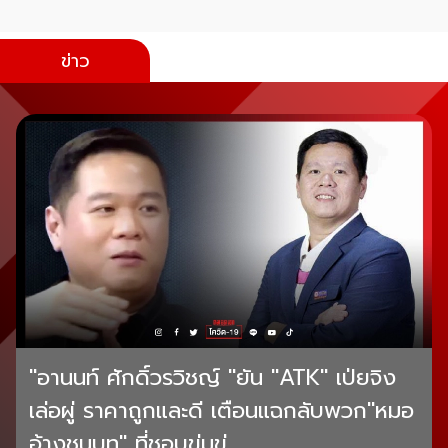
ข่าว
"อานนท์ ศักดิ์วรวิชญ์ "ยัน "ATK" เป่ยจิง
เล่อผู่ ราคาถูกและดี เตือนแฉกลับพวก"หมอ
อ้างชนบท" ที่ชอบข่มขู่