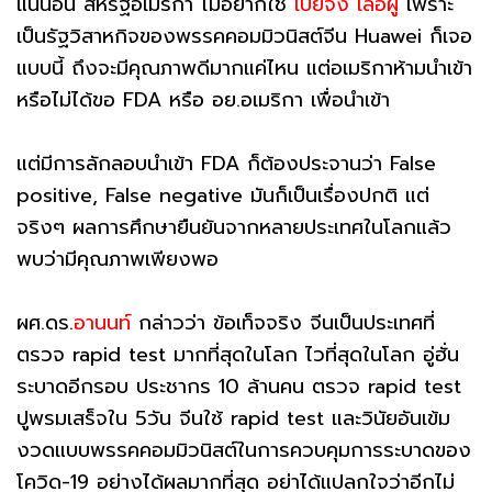
แน่นอน สหรัฐอเมริกา ไม่อยากใช้
เป่ยจิง เล่อผู่
เพราะ
เป็นรัฐวิสาหกิจของพรรคคอมมิวนิสต์จีน Huawei ก็เจอ
แบบนี้ ถึงจะมีคุณภาพดีมากแค่ไหน แต่อเมริกาห้ามนำเข้า
หรือไม่ได้ขอ FDA หรือ อย.อเมริกา เพื่อนำเข้า
แต่มีการลักลอบนำเข้า FDA ก็ต้องประจานว่า False
positive, False negative มันก็เป็นเรื่องปกติ แต่
จริงๆ ผลการศึกษายืนยันจากหลายประเทศในโลกแล้ว
พบว่ามีคุณภาพเพียงพอ
ผศ.ดร.
อานนท์
กล่าวว่า ข้อเท็จจริง จีนเป็นประเทศที่
ตรวจ rapid test มากที่สุดในโลก ไวที่สุดในโลก อู่ฮั่น
ระบาดอีกรอบ ประชากร 10 ล้านคน ตรวจ rapid test
ปูพรมเสร็จใน 5วัน จีนใช้ rapid test และวินัยอันเข้ม
งวดแบบพรรคคอมมิวนิสต์ในการควบคุมการระบาดของ
โควิด-19 อย่างได้ผลมากที่สุด อย่าได้แปลกใจว่าอีกไม่