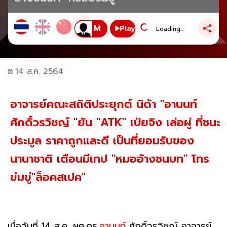
Play
Loading...
14 ส.ค. 2564
อาจารย์คณะสถิติประยุกต์ นิด้า "อานนท์
ศักดิ์วรวิชญ์ "ยัน "ATK" เป่ยจิง เล่อผู่ ที่ชนะ
ประมูล ราคาถูกและดี เป็นที่ยอมรับของ
นานาชาติ เตือนมีเทป "หมออ้างชนบท" โทร
ข่มขู่"ล็อคสเปค"
เมื่อวันที่ 14 ส.ค. ผศ.ดร.
อานนท์
ศักดิ์วรวิชญ์ อาจารย์