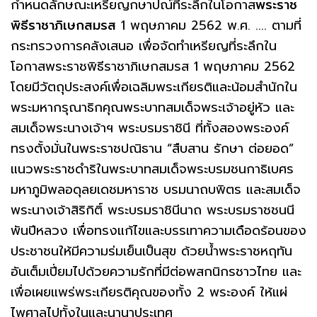
กำหนดลักษณะเหรียญกษาปณ์ที่ระลึกในโอกาส
พระราช
พิธีราชาภิเษกสมรส
1 พฤษภาคม 2562 พ.ศ. .... ตามที่
กระทรวงการคลังเสนอ เพื่อจัดทำเหรียญที่ระลึกใน
โอกาสพระราชพิธีราชาภิเษกสมรส 1 พฤษภาคม 2562
โดยมีวัตถุประสงค์เพื่อเฉลิมพระเกียรติและน้อมสำนักใน
พระมหากรุณาธิกคุณพระบาทสมเด็จพระเจ้าอยู่หัว และ
สมเด็จพระนางเจ้าฯ พระบรมราชินี ที่ทั้งสองพระองค์
ทรงตั้งมั่นในพระราชปณิธาน “สืบสาน รักษา ต่อยอด”
แนวพระราชดำริในพระบาทสมเด็จพระบรมชนกาธิเบศร
มหาภูมิพลอดุลยเดชมหาราช บรมนาถบพิตร และสมเด็จ
พระนางเจ้าสิริกิติ์ พระบรมราชินีนาถ พระบรมราชชนนี
พันปีหลวง เพื่อทรงแก้ไขและบรรเทาความเดือดร้อนของ
ประชาชนให้มีความร่มเย็นเป็นสุข ด้วยน้ำพระราชหฤทัน
อันเต็มเปี่ยมไปด้วยความรักที่มีต่อพสกนิกรชาวไทย และ
เพื่อเผยแพร่พระเกียรติคุณของทั้ง 2 พระองค์ ให้แผ่
ไพศาลไปทั้งในและนานาประเทศ