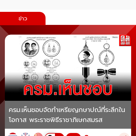
ข่าว
ครม.เห็นชอบจัดทำเหรียญกษาปณ์ที่ระลึกใน
โอกาส พระราชพิธีราชาภิเษกสมรส