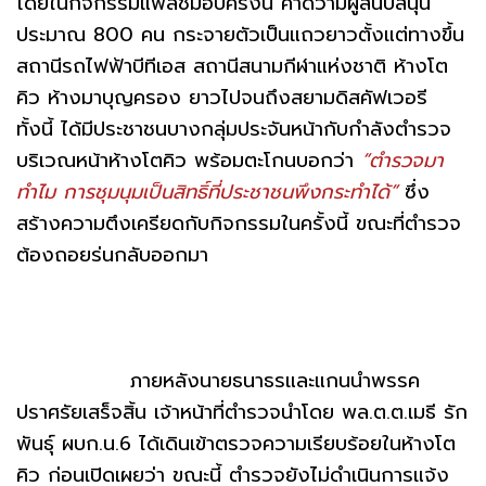
โดยในกิจกรรมแฟลชม็อบครั้งนี้ คาดว่ามีผู้สนับสนุน
ประมาณ 800 คน กระจายตัวเป็นแถวยาวตั้งแต่ทางขึ้น
สถานีรถไฟฟ้าบีทีเอส สถานีสนามกีฬาแห่งชาติ ห้างโต
คิว ห้างมาบุญครอง ยาวไปจนถึงสยามดิสคัฟเวอรี
ทั้งนี้ ได้มีประชาชนบางกลุ่มประจันหน้ากับกำลังตำรวจ
บริเวณหน้าห้างโตคิว พร้อมตะโกนบอกว่า
“ตำรวจมา
ทำไม การชุมนุมเป็นสิทธิ์ที่ประชาชนพึงกระทำได้”
ซึ่ง
สร้างความตึงเครียดกับกิจกรรมในครั้งนี้ ขณะที่ตำรวจ
ต้องถอยร่นกลับออกมา
ภายหลังนายธนาธรและแกนนำพรรค
ปราศรัยเสร็จสิ้น เจ้าหน้าที่ตำรวจนำโดย พล.ต.ต.เมธี รัก
พันธุ์ ผบก.น.6 ได้เดินเข้าตรวจความเรียบร้อยในห้างโต
คิว ก่อนเปิดเผยว่า ขณะนี้ ตำรวจยังไม่ดำเนินการแจ้ง