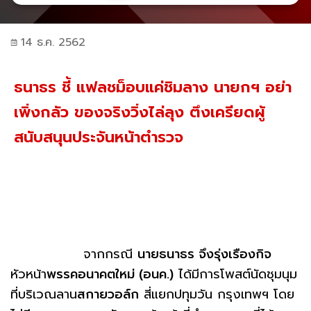
14 ธ.ค. 2562
ธนาธร ชี้ แฟลชม็อบแค่ชิมลาง นายกฯ อย่า
เพิ่งกลัว ของจริงวิ่งไล่ลุง ตึงเครียดผู้
สนับสนุนประจันหน้าตำรวจ
จากกรณี
นายธนาธร จึงรุ่งเรืองกิจ
หัวหน้า
พรรคอนาคตใหม่ (อนค.)
ได้มีการโพสต์นัดชุมนุม
ที่บริเวณลาน
สกายวอล์ก
สี่แยกปทุมวัน กรุงเทพฯ โดย