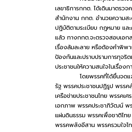
เลขาธิการกกต. ได้เดินมาตรวจค
สำนักงาน กกต. อำนวยความสะดวก
ปฏิบัติตามระเบียบ กฎหมาย และค
แล้ว ทางกกต.จะตรวจสอบเอกสารท
เรื่องล้มละลาย หรือต้องคำพิ
ป้องกันและปราบปรามการทุจริตแห
ประชาชนให้ความสนใจในเรื่องการเ
โดยพรรคที่ได้ยื่นจดแจ้งชื
รัฐ พรรคประชาชนปฏิรูป พรร
เครือข่ายประชาชนไทย พรรคเศ
เอกภาพ พรรคประชาภิวัฒน์ พร
แผ่นดินธรรม พรรคเพื่อชาติไ
พรรคพลังอีสาน พรรครวมใจไทย