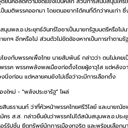
ืนคือลดความขัดแย้งเป็นหลัก ส่วนการสนับสนุนใครเป็น
เป็นมติพรรคออกมา โดยตนอยากได้คนที่ดีกว่าคนเก่า ซึ่ง
อ.ประยุทธ์จันทร์โอชาเป็นนายกรัฐมนตรีหรือไม่นาย
นายกฯ อีกหรือไม่ ส่วนตัวไม่ขัดข้องหากเป็นการทำตามรั
บพรรคเพื่อไทย นายสัมพันธ์ กล่าวว่า ตนไม่เคยเป็
งพรรค พรรคพลังพลเมืองก่อตั้งโดยผู้อาวุโส แต่หลังจากน
ิ่งก่อน แต่หลายคนยังไม่เชื่อว่าจะมีการเลือกตั้ง
นนท์ ว่าที่หัวหน้าพรรคไทยศรีวิไลย์ และนายณัชพล
ี่ผู้สมัคร ส.ส. กล่าวยืนยันว่าพรรคไม่ได้สนับสนุนพล.อ.ประ
ร์รัปชั่น ยึดทรัพย์นักการเมืองทุจริต และพร้อมเลือกนาย