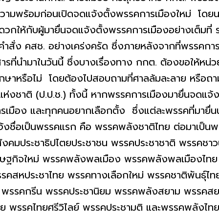
วามพร้อมก่อนเปิดจดแจ้งตั้งพรรคการเมืองใหม่ โดยนายศ
ให้กับผู้มายื่นจดแจ้งตั้งพรรคการเมืองอย่างเต็มที่
ำสั่ง คสช. อย่างเคร่งครัด ซึ่งภายหลังจากที่พรรคการ
ี่นำมาในวันนี้ ซึ่งบางเรื่องทาง กกต. ต้องขอให้หน่
พากษาหรือไม่ โดยต้องไปสอบถามที่ศาลล้มละลาย หรื
่งชาติ (ป.ป.ช.) ทั้งนี้ หากพรรคการเมืองมายื่นจดแจ้
มือง และทุกคนอยากเลือกตั้ง ซึ่งแต่ละพรรคที่มายื่นนั
่อเป็นพรรคแรก คือ พรรคพลังชาติไทย ต่อมาเป็น
คสังคมประชาธิปไตยประชาชน พรรคประชาชาติ พรรคช
รษฐกิจใหม่ พรรคพลังพลเมือง พรรคพลังพลเมืองไท
รคสหประชาไทย พรรคทางเลือกใหม่ พรรคชาติพันธุ์ไท
ทย พรรคกรีน พรรคประชานิยม พรรคพลังสยาม พรรคสย
 พรรคไทยศรีวิไลย์ พรรคประชามติ และพรรคพลังไทยย