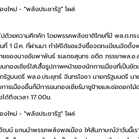
ามคึกคัก โดยพรรคพลังชาติไทยที่มี พล.ต.ทรงกลด ท
ันที่ 1 มี.ค. ที่ผ่านมา ทำให้ได้ขอแจ้งชื่อจดทะเบียนจั
นางอัมพาพันธ์ ธนเดชสุนทร อดีต ภรรยาพล.อ.สุน
ขนกองเชียร์ใส่เสื้อรูปภาพหน้าของนักการเมืองที่เป็นขั
ายกรัฐมนตรี พล.อ.ประยุทธ์ จันทรโอชา นายกรัฐมนตรี 
มการเมืองอื่นก็มีการขนกองเชียร์มาชูป้ายและช่อดอกไม้
องได้ถึงเวลา 17.00น.
นำพรรคพลังพลเมือง ให้สัมภาษณ์ว่าวันนี้เราเพิ่ง