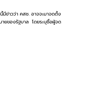
นี้มีข่าวว่า คสช. อาจจะมาจดตั้ง
ายของรัฐบาล โดยระบุชื่อผู้จด