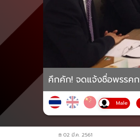
คึกคัก! จดแจ้งชื่อพรรคกา
02 มี.ค. 2561