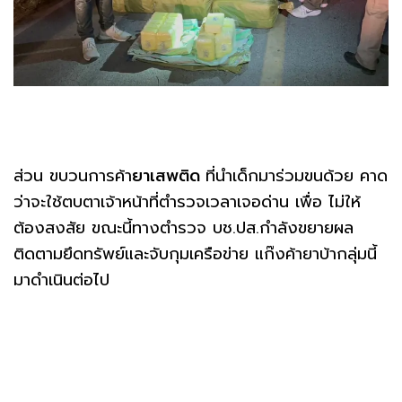
ส่วน ขบวนการค้า
ยาเสพติด
ที่นำเด็กมาร่วมขนด้วย คาด
ว่าจะใช้ตบตาเจ้าหน้าที่ตำรวจเวลาเจอด่าน เพื่อ ไม่ให้
ต้องสงสัย ขณะนี้ทางตำรวจ บช.ปส.กำลังขยายผล
ติดตามยึดทรัพย์และจับกุมเครือข่าย แก๊งค้ายาบ้ากลุ่มนี้
มาดำเนินต่อไป