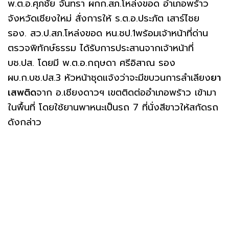
พ.ต.อ.ศุภชัย จันทรา ผกก.สภ.โหล่งขอด อำเภอพร้าว
จังหวัดเชียงใหม่ สั่งการให้ ร.ต.อ.ประภัต เสาร์ไชย
รอง. สว.ป.สภ.โหล่งขอด หน.ชป.1พร้อมเจ้าหน้าที่ด่าน
ตรวจพิทักษ์ธรรม ได้รับการประสานจากเจ้าหน้าที่
บช.ปส. โดยมี พ.ต.อ.กฤษดา ศรีอิสาณ รอง
ผบ.ก.บช.ปส.3 หัวหน้าชุดแจ้งว่าจะมีขบวนการลำเลียง
ยา
เสพติด
จาก อ.เชียงดาวฯ เขตติดต่ออำเภอพร้าว เข้ามา
ในพื้นที่ โดยใช้ยานพาหนะเป็นรถ 7 ที่นั่งสีขาวให้สกัดรถ
ดังกล่าว