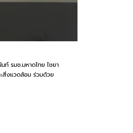
ินันท์ รมช.มหาดไทย ไชยา
ิ่งแวดล้อม ร่วมด้วย