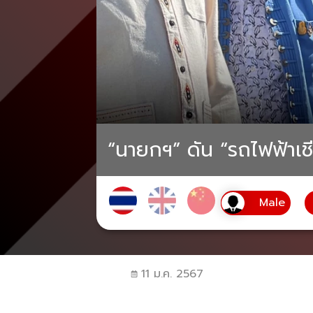
“นายกฯ” ดัน “รถไฟฟ้าเช
11 ม.ค. 2567