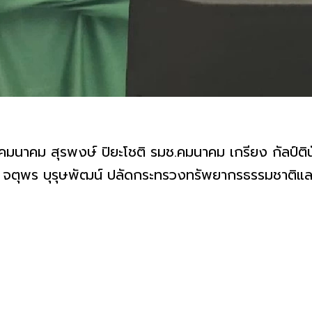
รมว.คมนาคม สุรพงษ์ ปิยะโชติ รมช.คมนาคม เกรียง กัลป์ต
ตุพร บุรุษพัฒน์ ปลัดกระทรวงทรัพยากรธรรมชาติและส