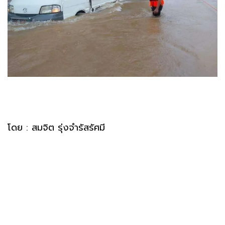
โดย : สมจิต รุ่งจำรัสรัศมี