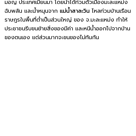
มอญ ประเทศเมียนมา โดยน้ำได้ท่วมตัวเมืองมะละแหม่ง
ฉับพลัน และน้ำหนุนจาก
แม่น้ำสาละวิน
ไหลท่วมบ้านเรือน
ราษฎรในพื้นที่ต่ำเป็นส่วนใหญ่ ของ จ.มะละแหม่ง ทำให้
ประชาชนรีบขนย้ายสิ่งของมีค่า และหนีน้ำออกไปจากบ้าน
ของตนเอง แต่ส่วนมากจะขนของไม่ทันกัน