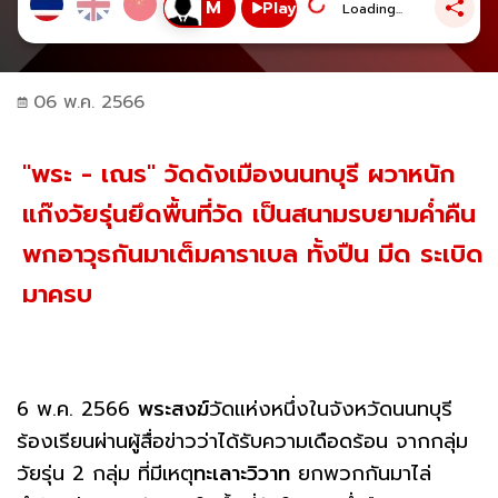
Play
Loading...
06 พ.ค. 2566
"พระ - เณร" วัดดังเมืองนนทบุรี ผวาหนัก
แก๊งวัยรุ่นยึดพื้นที่วัด เป็นสนามรบยามค่ำคืน
พกอาวุธกันมาเต็มคาราเบล ทั้งปืน มีด ระเบิด
มาครบ
6 พ.ค. 2566
พระสงฆ์
วัดแห่งหนึ่งในจังหวัดนนทบุรี
ร้องเรียนผ่านผู้สื่อข่าวว่าได้รับความเดือดร้อน จากกลุ่ม
วัยรุ่น 2 กลุ่ม ที่มีเหตุ
ทะเลาะวิวาท
ยกพวกกันมาไล่