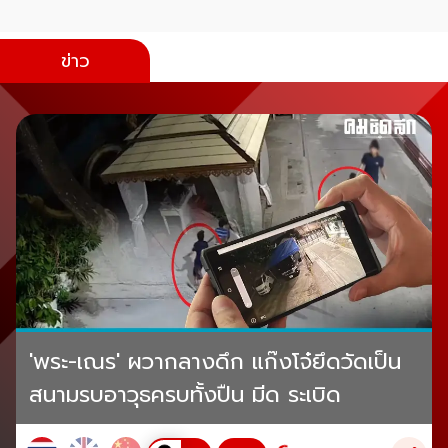
ข่าว
'พระ-เณร' ผวากลางดึก แก๊งโจ๋ยึดวัดเป็น
สนามรบอาวุธครบทั้งปืน มีด ระเบิด