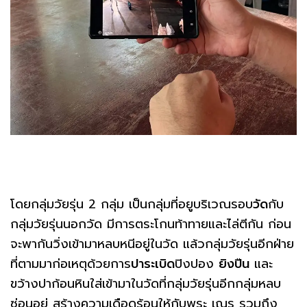
โดยกลุ่มวัยรุ่น 2 กลุ่ม เป็นกลุ่มที่อยูบริเวณรอบ
วัด
กับ
กลุ่มวัยรุ่นนอกวัด มีการตระโกนท้าทายและไล่ตีกัน ก่อน
จะพากันวิ่งเข้ามาหลบหนีอยู่ในวัด แล้วกลุ่มวัยรุ่นอีกฝ่าย
ที่ตามมาก่อเหตุด้วยการ
ปาระเบิด
ปิงปอง
ยิงปืน
และ
ขว้างปาก้อนหินใส่เข้ามาในวัดที่กลุ่มวัยรุ่นอีกกลุ่มหลบ
ซ่อนอยู่ สร้างความเดือดร้อนให้กับพระ เณร รวมถึง