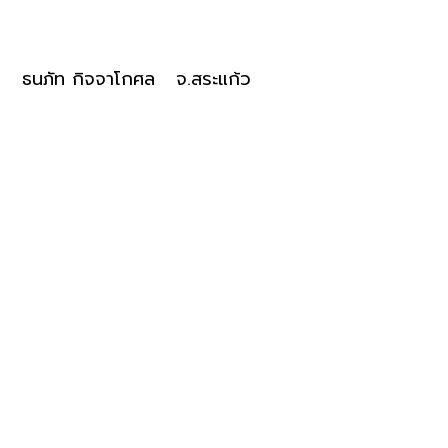
ธนภัท กิจจาโกศล จ.สระแก้ว