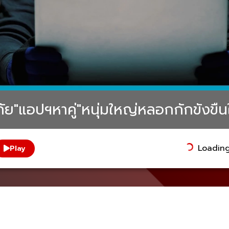
ภัย"แอปฯหาคู่"หนุ่มใหญ่หลอกกักขังขื
Loading.
Play