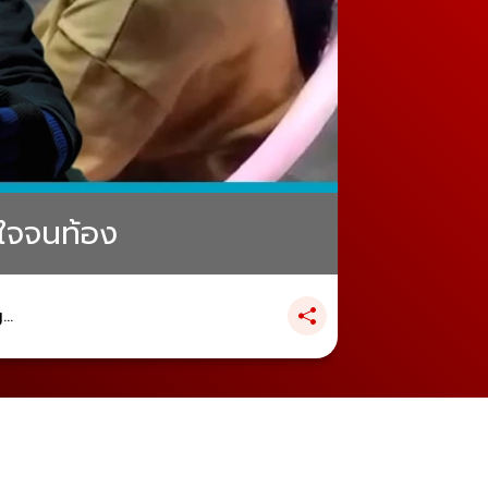
นใจจนท้อง
..