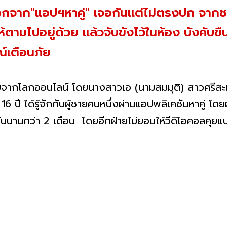
กจาก"แอปฯหาคู่" เจอกันแต่ไม่ตรงปก จากชา
ามไปอยู่ด้วย แล้วจับขังไว้ในห้อง บังคับขื
์เตือนภัย
ัยจากโลกออนไลน์ โดยนางสาวเอ (นามสมมุติ) สาวศรีสะเ
 16 ปี ได้รู้จักกับผู้ชายคนหนึ่งผ่านแอปพลิเคชันหาคู่ โด
กันนานกว่า 2 เดือน โดยอีกฝ่ายไม่ยอมให้วีดิโอคอลคุยแบ