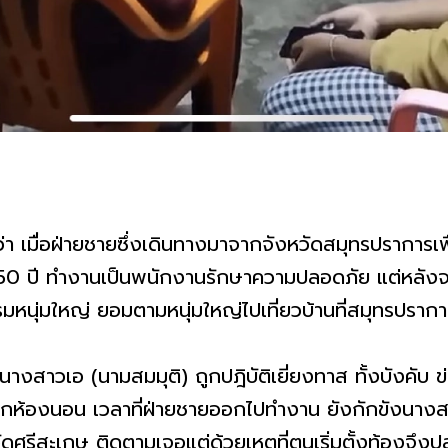
่า เมื่อฝ่ายชายซึ่งเดินทางมาจากจังหวัดสมุทรปราการเ
 50 ปี ทำงานเป็นพนักงานรักษาความปลอดภัย แต่หลังจาก
หนุ่มใหญ่ ยอมตามหนุ่มใหญ่ไปเที่ยวบ้านที่สมุทรปราก
 นางสาวเอ (นามสมมุติ) ถูกปฎิบัติเยี่ยงทาส ทั้งบังคับ ข่
จากห้องนอน เวลาที่ฝ่ายชายออกไปทำงาน ยังกักขังนางส
จังหวัดศรีสะเกษ ติดตามเจอแต่ด้วยเหตุที่ตนเริ่มตั้งท้อง