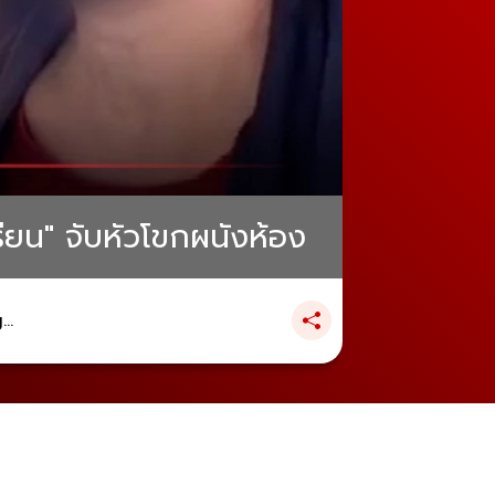
ียน" จับหัวโขกผนังห้อง
..