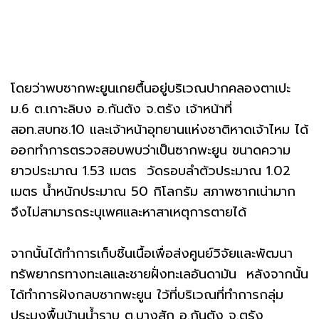
โดยว่าพบซากพะยูนเกยตื้นอยู่บริเวณปากคลองตาเปะ
ม.6 ต.เกาะลิบง อ.กันตัง จ.ตรัง เจ้าหน้าที่
สอท.สบทช.10 และเจ้าหน้าอุทยานแห่งชาติหาดเจ้าไหม ได้
ออกทำการตรวจสอบพบว่าเป็นซากพะยูน ขนาดความ
ยาวประมาณ 1.53 เมตร วัดรอบลำตัวประมาณ 1.02
เมตร น้ำหนักประมาณ 50 กิโลกรัม สภาพซากเน่ามาก
จึงไม่สามารถระบุเพศและหาสาเหตุการตายได้
จากนั้นได้ทำการเก็บชิ้นเนื้อเพื่อส่งศูนย์วิจัยและพัฒนา
ทรัพยากรทางทะเลและชายฝั่งทะเลอันดามัน หลังจากนั้น
ได้ทำการฝังกลบซากพะยูน ใว้ที่บริเวณที่ทำการกลุ่ม
ประมงพื้นบ้านน้ำราบ ต.บางสัก อ.กันตัง จ.ตรัง