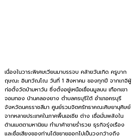
เนื่องในวาระพิเศษเวียนมาบรรจบ คล้ายวันเกิด ครูบาก
ฤษณะ อินทวัณโณ วันที่ 1 สิงหาคม ของทุกปี จากเกจิผู้
ก่อตั้งวัดป่ามหาวัน ซึ่งตั้งอยู่เหนือเขื่อนมูลบน เทือกเขา
จอมทอง บ้านคลองยาง ตำบลครบุรีใต้ อำเภอครบุรี
จังหวัดนครราชสีมา ศูนย์รวมจิตศรัทธาคณะศิษยานุศิษย์
จากหลายประเทศในภาคพื้นเอเชีย ต่าง เชื่อมั่นพลังใน
ด้านเมตตามหานิยม ทำมาค้าขายร่ำรวย ธุรกิจรุ่งเรือง
และชื่อเสียงของท่านได้ขยายออกไปเป็นวงกว้างถึง