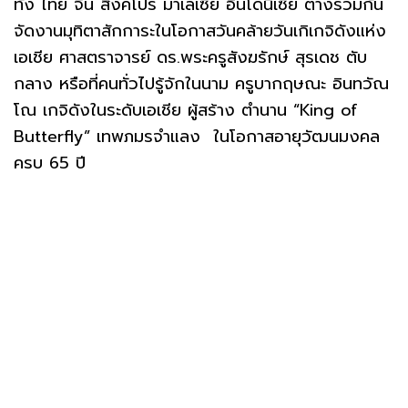
ทั้ง ไทย จีน สิงคโปร์ มาเลเซีย อินโดนีเซีย ต่างร่วมกัน
จัดงานมุทิตาสักการะในโอกาสวันคล้ายวันเกิเกจิดังแห่ง
เอเชีย ศาสตราจารย์ ดร.พระครูสังฆรักษ์ สุรเดช ตับ
กลาง หรือที่คนทั่วไปรู้จักในนาม ครูบากฤษณะ อินทวัณ
โณ เกจิดังในระดับเอเชีย ผู้สร้าง ตำนาน “King of
Butterfly” เทพภมรจำแลง ในโอกาสอายุวัฒนมงคล
ครบ 65 ปี