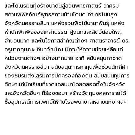
และได้เนรมิตทุ่งร้างนาดินสู่สวนพุทธศาสตร์ อาศรม
สถานพิพิธภัณฑ์พุทธสถานบ้านโตนด อำเภอโนนสูง
จังหวัดนครราชสีมา แหล่งรวมพืชไม้นานาพันธุ์ แหล่ง
พำนักพักพิงของเหล่าบรรดาฝูงนกและสัตว์น้อยใหญ่
จำนวนมาก และในโอกาสสำคัญต่างๆ ศาสตราจารย์ ดร.
ครูบากฤษณะ อินทวัณโณ มักจะให้ความช่วยเหลือแก่
หน่วยงานต่างๆ อย่างมากมาย อาทิ สนับสนุนกาชาด
จังหวัดนครราชสีมา สนับสนุนการหาทุนเพื่อช่วยนักกีฬา
ของชมรมส่งเสริมการปกครองท้องถิ่น สนับสนุนทุนการ
ศึกษาแก่นักเรียนที่ขาดแคลนมาโดยตลอดทั้งในจังหวัด
และจังหวัดอื่นๆ ที่ร้องขอมา สร้างวัตถุมงคลหารายได้
ซื้ออุปกรณ์การแพทย์ให้กับโรงพยาบาลหลายแห่ง ฯลฯ