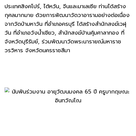
ประเทศสิงคโปร์, ไต้หวัน, จีนและมาเลเซีย ท่านได้สร้าง
กุศลมากมาย ด้วยการพัฒนาวัดวาอารามอย่างต่อเนื่อง
จากวัดป่ามหาวัน ที่อำเภอครบุรี ได้สร้างสำนักสงฆ์เวฬุ
วัน ที่อำเภอวังน้ำเขียว, สำนักสงฆ์บ้านคุ้มศาลาทอง ที่
จังหวัดบุรีรัมย์, ร่วมพัฒนาวัดพระนารายณ์มหาราช
วรวิหาร จังหวัดนครราชสีมา