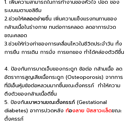
1. เพิ่มความสามารถในการทำงานของหัวใจ ปอด ของ
ระบบเมตาบอลิซึม
2.ช่วยให้
คลอดง่าย
ขึ้น เพิ่มความแข็งแรงทนทานของ
กล้ามเนื้อในร่างกาย ทนต่อการคลอด ลดอาการปวด
ขณะคลอด
3.ช่วยให้ท่วงท่าของการเคลื่อนไหวในชีวิตประจำวัน ทั้ง
การยืน การเดิน การนั่ง การยกของ ทำได้คล่องตัวดีขึ้น
4. ป้องกันการบาดเจ็บของกระดูก ข้อต่อ กล้ามเนื้อ ลด
อัตราการสูญเสียเนื้อกระดูก (Osteoporosis) จากการ
ที่มีเอ็นหุ้มข้อต่อหลวมมากขึ้นขณะตั้งครรภ์ ทำให้ความ
ตึงตัวของกล้ามเนื้อดีขึ้น
5. ป้องกัน
เบาหวานขณะตั้งครรภ์
(Gestational
diabetes) อาการปวดหลัง
ท้
อ
งลาย
ปัสสาวะเล็ด
ขณะ
ตั้งครรภ์