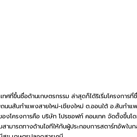
ึ้นชื่อด้านเกษตรกรรม ล่าสุดก็ได้ริเริ่มโครงการที่ชื
ร่ ริมถนนสันกำแพงสายใหม่-เชียงใหม่ ต.ออนใต้ อ.สันกำแ
ของโครงการคือ บริษัท โปรซอฟท์ คอมเทค จัดตั้งขึ้นโดยย
วามสามารถทางด้านไอทีให้กับผู้ประกอบการสตาร์ทอัพในกล
ดี มีสุข เกษตรปลอดสารเคมี