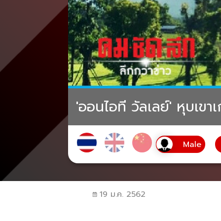
'ออนไอที วัลเลย์' หุบเข
19 ม.ค. 2562