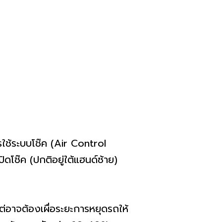
ใช้ระบบโช๊ค (Air Control
ดโช๊ค (ปกติอยู่ใต้แฮนด์ซ้าย)
่อาจต้องเผื่อระยะการหยุดรถให้