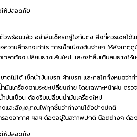
ัวพร้อมแล้ว อย่าลืมเช็ครถคู่ใจกันต่อ สิ่งที่ควรเชคได้แ
ความลึกยางเท่าไร การเช็คเบื้องต้นง่ายๆ ให้สังเกตุด
เวลาต้องเปลี่ยนยางเส้นใหม่ และอย่าลืมเติมลมยางให้
ขาดไม่ได้ เช็คน้ำมันเบรก ผ้าเบรก และกลไกทั้งหมดว่าท
ยนน้ำมันเครื่องตามระยะเปลี่ยนถ่าย โดยเฉพาะหน้าฝน ตรวจส
ำปนเปื้อน ต้องรีบเปลี่ยนน้ำมันเครื่องใหม่
างและสัญญาณไฟทุกชิ้นว่าทำงานได้อย่างปกติ
น กรองอากาศ ฯลฯ ต้องอยู่ในสภาพปกติ น๊อตต่างๆ ต้องข