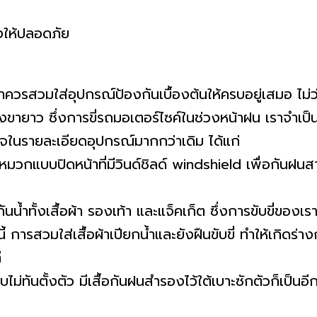
เราควรสวมใส่อุปกรณ์ป้องกันเบื้องต้นให้ครบอยู่เสมอ ไม่
งขายาว ซึ่งการขี่รถมอเตอร์ไซค์ในช่วงหน้าฝน เราจำเป็น
ใจในรายละเอียดอุปกรณ์มากกว่าเดิม ได้แก่
มวกแบบปิดหน้าที่มีวินด์ชิลด์ windshield เพื่อกันฝนส
นน้ำทั้งเสื้อผ้า รองเท้า และแจ็คเก็ต ซึ่งการขับขี่ขอ
ั้งนี้ การสวมใส่เสื้อผ้าเปียกน้ำและยังฝืนขับขี่ ทำให้เกิ
ี
่ทันตั้งตัว มีเสื้อกันฝนสำรองไว้ใต้เบาะซักตัวก็เป็นอี