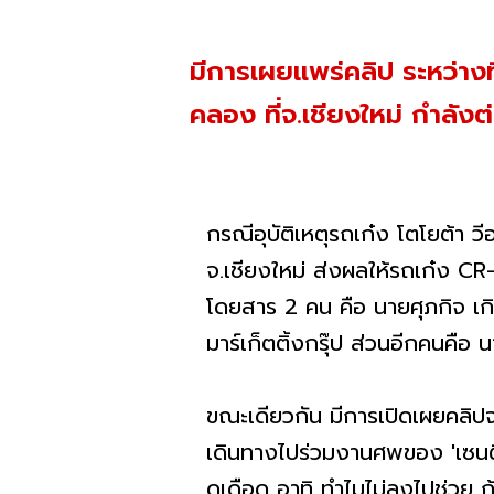
มีการเผยแพร่คลิป ระหว่างท
คลอง ที่จ.เชียงใหม่ กำลัง
กรณีอุบัติเหตุรถเก๋ง โตโยต้า 
จ.เชียงใหม่ ส่งผลให้รถเก๋ง C
โดยสาร 2 คน คือ นายศุภกิจ เกิดซ
มาร์เก็ตติ้งกรุ๊ป ส่วนอีกคนคือ 
ขณะเดียวกัน มีการเปิดเผยคลิ
เดินทางไปร่วมงานศพของ 'เซนติเม
ดุเดือด อาทิ ทำไมไม่ลงไปช่วย ถ