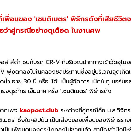
ี่เพื่อนของ 'เซนติเมตร' พิธีกรดังที่เสียชี
ต่อว่าคู่กรณีอย่างดุเดือด ในงานศพ
วีออส สีดำ ชนกับรถ CR-V ที่บริเวณปากทางเข้าวัดอุโมง
R-V พุ่งตกลงไปในคลองชลประทานซึ่งอยู่บริเวณจุดเกิด
้ำ อายุ 30 ปี หรือ 'โจ้' เป็นผู้จัดการ เน๊กซ์ ทู นอร์มอ
นายจตุรภัทร เข็มนาค หรือ 'เซนติเมตร' พิธีกรดัง
ปจากเพจ
kaopost.club
ระหว่างที่คู่กรณีคือ น.ส.วิจิ
ตร' ซึ่งในคลิปนั้น เป็นเสียงของเพื่อนของพิธีกรรายนี
้าเป็นเพื่อนตนคงกระโดดลงไปช่วยแล้ว สามัญสำนึกมีหรือ