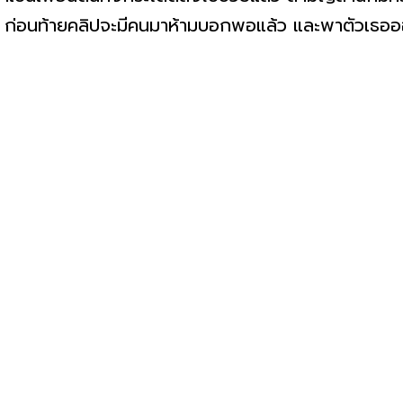
ทษ ก่อนท้ายคลิปจะมีคนมาห้ามบอกพอแล้ว และพาตัวเธอ