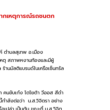
วิตจากเหตุการณ์รถชนตก
ค์ ตำบลสุเทพ อ.เมือง
เหตุ สภาพหงานท้องและมีผู้
ล ร้านมัลติแบรนด์ในเครือเซ็นทรัล
ตรา คนขับเก๋ง โตโยต้า วีออส สีดำ
้กำลังต่อว่า น.ส.วิจิตรา อย่าง
เปล่า เป็นต้น ขณะที่ น.ส.วิจิต