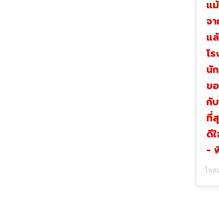
แม้
จา
แล
โร
นั
ขอ
กั
ที่
ดีใ
- พ
โพสต