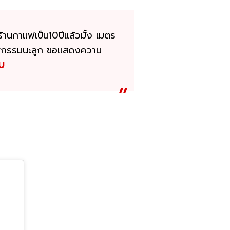
่ร้านกาแฟเป็น10ปีแล้วมั้ง เมตร
ขออโหสิกรรมนะลูก ขอแสดงความ
U