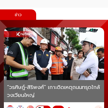
ข่าว
“วรศิษฎ์-สิริพงศ์” เกาะติดเหตุถนนทรุดใกล้
วงเวียนใหญ่