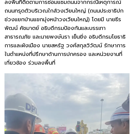
ลงพื้นที่ติดตามการซ่อมแซมถนนจากกรณีเหตุการณ์
ถนนทรุดตัวบริเวณใกล้วงเวียนใหญ่ (ถนนประชาธิปก
ช่วงแยกบ้านแขกมุ่งหน้าวงเวียนใหญ่) โดยมี นายธีร
พัฒน์ คัชมาตย์ อธิบดีกรมป้องกันและบรรเทา
สาธารณภัย และนายพงษ์นรา เย็นยิ่ง อธิบดีกรมโยธาธิ
การและผังเมือง นายสหรัฐ วงศ์สกุลวิวัฒน์ รักษาการ
ในตำแหน่งที่ปรึกษาด้านการปกครอง และหน่วยงานที่
เกี่ยวข้อง ร่วมลงพื้นที่