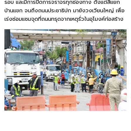
รอบ และมีการปิดการจราจรทุกช่องทาง ตั้งแต่สี่แยก
บ้านแขก จนถึงถนนประชาธิปก มายังวงเวียนใหญ่ เพื่อ
เร่งซ่อมแซมจุดที่ถนนทรุดจากเหตุรั่วในอุโมงค์ก่อสร้าง