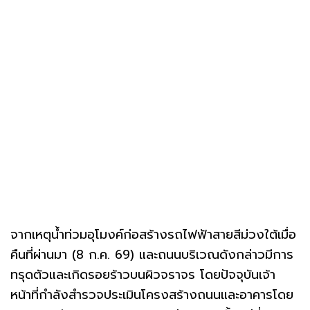
จากเหตุน้ำท่วมอุโมงค์ก่อสร้างรถไฟฟ้าสายสีม่วงใต้เมื่อ
คืนที่ผ่านมา (8 ก.ค. 69) และถนนบริเวณดังกล่าวมีการ
ทรุดตัวและเกิดรอยร้าวบนผิวจราจร โดยปัจจุบันเจ้า
หน้าที่กำลังสำรวจประเมินโครงสร้างถนนและอาคารโดย