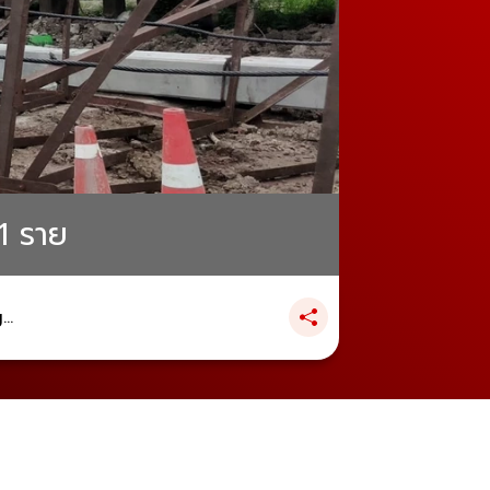
 1 ราย
..