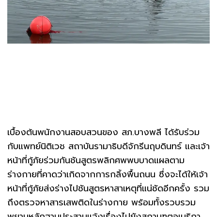
เบื้องต้นพนักงานสอบสวนของ สภ.บางพลี ได้รับร่วม
กับแพทย์นิติเวช สถาบันรามาธิบดีจักรีนฤบดินทร์ และเจ้า
หน้าที่กู้ภัยร่วมกันชันสูตรพลิกศพพบบาดแผลตาม
ร่างกายที่คาดว่าเกิดจากการกลิ้งพื้นถนน ซึ่งจะได้ให้เจ้า
หน้าที่กู้ภัยส่งร่างไปชันสูตรหาสาเหตุที่แน่ชัดอีกครั้ง รวม
ถึงตรวจหาสารเสพติดในร่างกาย พร้อมทั้งรวบรวม
พยานหลักฐานประสานแจ้งเรื่องไปยังสถานฑูตอเมริกา