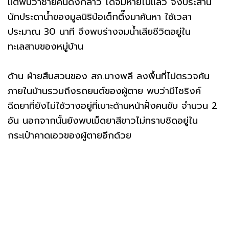
แต่พบว่าชายคนดังกล่าว ได้จมหายไปแล้ว จึงประสาน
นักประดาน้ำของมูลนิธิป่อเต็กตึ๊งมาค้นหา ใช้เวลา
ประมาณ 30 นาที จึงพบร่างจมน้ำเสียชีวิตอยู่ใน
ทะเลสาบของหมู่บ้าน
ด้าน ฝ่ายสืบสวนของ สภ.บางพลี ลงพื้นที่ไปตรวจค้น
ภายในบ้านรวมถึงรถยนต์ของผู้ตาย พบว่ามีไซริงค์
ฉีดยาที่ยังไม่ใช้วางอยู่ที่เบาะด้านหน้าฝั่งคนขับ จำนวน 2
อัน นอกจากนั้นยังพบเม็ดยาสีขาวไม่ทราบชิดอยู่ใน
กระเป๋าคาดเอวของผู้ตายอีกด้วย