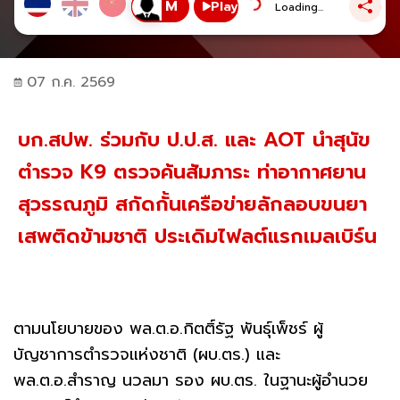
Play
Loading...
07 ก.ค. 2569
บก.สปพ. ร่วมกับ ป.ป.ส. และ AOT นำสุนัข
ตำรวจ K9 ตรวจค้นสัมภาระ ท่าอากาศยาน
สุวรรณภูมิ สกัดกั้นเครือข่ายลักลอบขนยา
เสพติดข้ามชาติ ประเดิมไฟลต์แรกเมลเบิร์น
ตามนโยบายของ พล.ต.อ.กิตติ์รัฐ พันธุ์เพ็ชร์ ผู้
บัญชาการตำรวจแห่งชาติ (ผบ.ตร.) และ
พล.ต.อ.สำราญ นวลมา รอง ผบ.ตร. ในฐานะผู้อำนวย