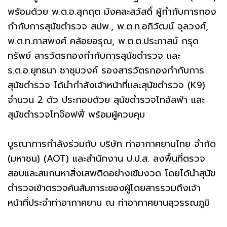
พร้อมด้วย พ.ต.อ.สุกฤต มังคละสวัสดิ์ ผู้กำกับการกอง
กำกับการสุนัขตำรวจ สปพ., พ.ต.ท.อภิวัฒน์ จุลวงศ์,
พ.ต.ท.ภาสพงศ์ คล้อยอรุณ, พ.ต.ต.ประภาสน์ กรุด
ทรัพย์ สารวัตรกองกำกับการสุนัขตำรวจ และ
ร.ต.อ.ยุทธนา ชาชุมวงค์ รองสารวัตรกองกำกับการ
สุนัขตำรวจ ได้นำกำลังเจ้าหน้าที่และสุนัขตำรวจ (K9)
จำนวน 2 ตัว ประกอบด้วย สุนัขตำรวจโทอัลฟ่า และ
สุนัขตำรวจโทจ๊อฟฟี่ พร้อมผู้ควบคุม
บูรณาการกำลังร่วมกับ บริษัท ท่าอากาศยานไทย จำกัด
(มหาชน) (AOT) และสำนักงาน ป.ป.ส. ลงพื้นที่ตรวจ
สอบและสแกนหาสิ่งเสพติดอย่างเข้มงวด โดยได้นำสุนัข
ตำรวจเข้าตรวจค้นสัมภาระของผู้โดยสารรวมถึงเจ้า
หน้าที่ประจำท่าอากาศยาน ณ ท่าอากาศยานสุวรรณภูมิ