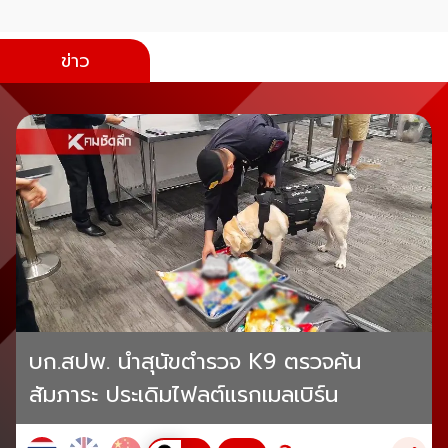
ข่าว
บก.สปพ. นำสุนัขตำรวจ K9 ตรวจค้น
สัมภาระ ประเดิมไฟลต์แรกเมลเบิร์น