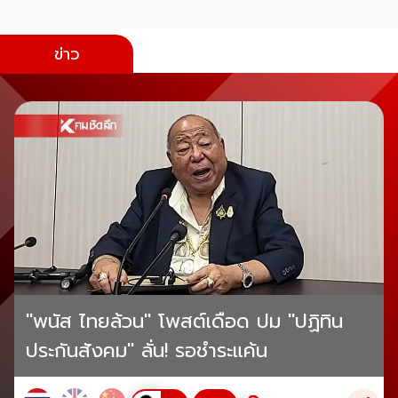
ข่าว
"พนัส ไทยล้วน" โพสต์เดือด ปม "ปฏิทิน
ประกันสังคม" ลั่น! รอชำระแค้น