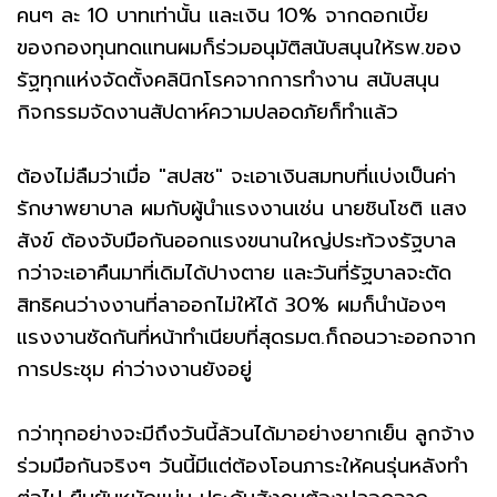
คนๆ ละ 10 บาทเท่านั้น และเงิน 10% จากดอกเบี้ย
ของกองทุนทดแทนผมก็ร่วมอนุมัติสนับสนุนให้รพ.ของ
รัฐทุกแห่งจัดตั้งคลินิกโรคจากการทำงาน สนับสนุน
กิจกรรมจัดงานสัปดาห์ความปลอดภัยก็ทำแล้ว
ต้องไม่ลืมว่าเมื่อ "สปสช" จะเอาเงินสมทบที่แบ่งเป็นค่า
รักษาพยาบาล ผมกับผู้นำแรงงานเช่น นายชินโชติ แสง
สังข์ ต้องจับมือกันออกแรงขนานใหญ่ประท้วงรัฐบาล
กว่าจะเอาคืนมาที่เดิมได้ปางตาย และวันที่รัฐบาลจะตัด
สิทธิคนว่างงานที่ลาออกไม่ให้ได้ 30% ผมก็นำน้องๆ
แรงงานซัดกันที่หน้าทำเนียบที่สุดรมต.ก็ถอนวาะออกจาก
การประชุม ค่าว่างงานยังอยู่
กว่าทุกอย่างจะมีถึงวันนี้ล้วนได้มาอย่างยากเย็น ลูกจ้าง
ร่วมมือกันจริงๆ วันนี้มีแต่ต้องโอนภาระให้คนรุ่นหลังทำ