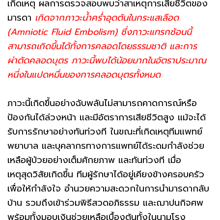
เกิดเหตุ ผลการตรวจสอบพบว่าสาเหตุการเสียชีวิตของ
มารดา
เกิดจากภาวะน้ำคร่ำอุดตันในกระแสเลือด
(Amniotic Fluid Embolism) ซึ่งภาวะแทรกช้อนนี้
สามารถเกิดขึ้นได้ทั้งการคลอดโดยธรรมชาติ และการ
ผ่าตัดคลอดบุตร ภาวะนี้พบได้น้อยมากในอัตราประมาณ
หนึ่งในแปดหมื่นของการคลอดบุตรทั้งหมด
ภาวะนี้เกิดขึ้นอย่างฉับพลันไม่สามารถคาดการณ์หรือ
ป้องกันได้ล่วงหน้า และมีอัตราการเสียชีวิตสูง แม้จะได้
รับการรักษาอย่างทันท่วงที ในขณะที่เกิดเหตุทีมแพทย์
พยาบาล และบุคลากรทางการแพทย์ได้ระดมกำลังช่วย
เหลือผู้ป่วยอย่างเต็มศักยภาพ และทันท่วงที เมื่อ
เหตุสุดวิสัยเกิดขึ้น ทีมผู้รักษาได้อยู่เคียงข้างครอบครัว
เพื่อให้กำลังใจ อำนวยความสะดวกในการนำมารดากลับ
บ้าน รวมถึงเข้าร่วมพิธีสวดอภิธรรม และฌาปนกิจศพ
พร้อมทั้งมอบเงินช่วยเหลือเบื้องต้นทั้งในนามโรง