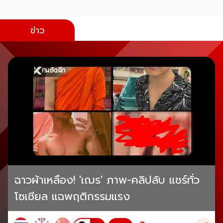
ข่าว
ฉาวผ้าเหลือง! 'เฌร' ภาพ-คลิปลับ แชร์ทั่ว
โซเชียล แฉพฤติกรรมแรง