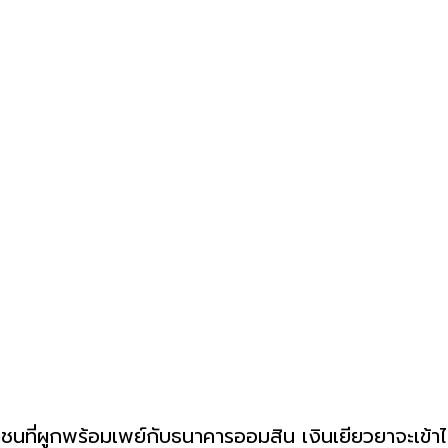
นที่ผูกพร้อมเพย์กับธนาคารออมสิน เงินเยียวยาจะเข้าไม่