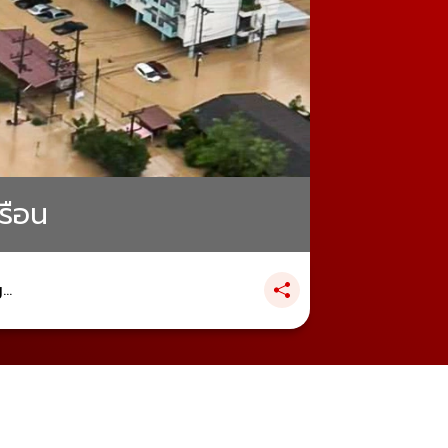
เรือน
..