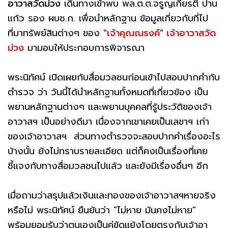
อาวาสวัดม่วง
เดินทางเข้าพบ พล.ต.ต.จรูญเกียรติ ปาน
แก้ว รอง ผบช.ก. เพื่อนำหลักฐาน ข้อมูลเกี่ยวกับที่ไป
ที่มาทรัพย์สินต่างๆ ของ
"เจ้าคุณณรงค์" เจ้าอาวาสวัด
ม่วง
มามอบให้ประกอบการพิจารณา
พระนิทัศน์ เปิดเผยกับสื่อมวลชนก่อนเข้าไปสอบปากคำกับ
ตำรวจ ว่า วันนี้ได้นำหลักฐานทั้งหมดที่เกี่ยวข้อง เป็น
พยานหลักฐานต่างๆ และพยานบุคคลที่รู้ประวัติของเจ้า
อาวาสฯ เป็นอย่างดีมา เนื่องจากเขาเคยเป็นเลขาฯ เก่า
ของเจ้าอาวาสฯ ส่วนทางตำรวจจะสอบปากคำเรื่องอะไร
บ้างนั้น ยังไม่ทราบรายละเอียด แต่ก็คงเป็นเรื่องที่เคย
ชี้แจงกับทางสื่อมวลชนไปแล้ว และยังมีเรื่องอื่นๆ อีก
เมื่อถามว่าสรุปแล้วเงินและทองของเจ้าอาวาสฯหายจริง
หรือไม่ พระนิทัศน์ ยืนยันว่า "ไม่หาย มันคงไม่หาย"
พร้อมยอมรับว่าตนเองเป็นคู่ขัดแย้งโดยตรงกับเจ้าอา