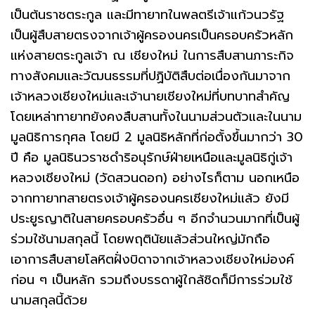
เป็นต้นราชตระกูล และมีทายาทในพลตรีเจ้าแก้วนวรัฐ
เป็นผู้สืบสายตรงจากเจ้าผู้ครองนครเป็นครอบครัวหลัก
แห่งสายตระกูลเจ้า ณ เชียงใหม่ ในการสืบสานภาระกิจ
ทางสังคมและวัฒนธรรมที่ปฏิบัติสืบต่อเนื่องกันมาจาก
เจ้าหลวงเชียงใหม่และเจ้านายเชียงใหม่ที่บทบาทสำคัญ
โดยเหล่าทายาทยังคงสืบสานทั้งในนามส่วนตัวและในนาม
มูลนิธิการกุศล โดยมี 2 มูลนิธิหลักที่ก่อตั้งขึ้นมากว่า 30
ปี คือ มูลนิธินวราชดำริอนุรักษ์ฝ่ายเหนือและมูลนิธิกู่เจ้า
หลวงเชียงใหม่ (วัดสวนดอก) อย่างไรก็ตาม นอกเหนือ
จากทายาทสายตรงเจ้าผู้ครองนครเชียงใหม่แล้ว ยังมี
ประยูรญาติในสายครอบครัวอื่น ๆ อีกจำนวนมากที่เป็นผู้
ร่วมใช้นามสกุลนี้ โดยพฤตินัยแล้วส่วนใหญ่มักถือ
เอาการสืบสายโลหิตฝั่งบิดาจากเจ้าหลวงเชียงใหม่องค์
ก่อน ๆ เป็นหลัก รวมถึงบรรดาผู้ใกล้ชิดก็มีการร่วมใช้
นามสกุลนี้ด้วย