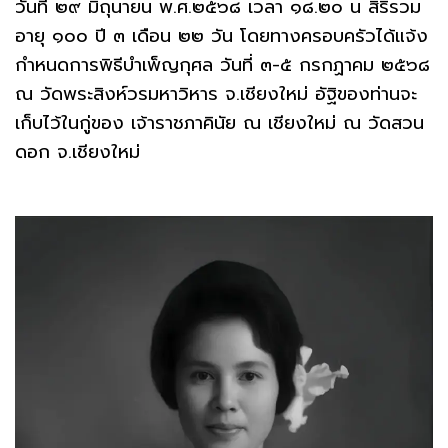
วันที่ ๒๙ มิถุนายน พ.ศ.๒๕๖๘ เวลา ๑๘.๒๐ น สิริรวม
อายุ ๑๐๐ ปี ๓ เดือน ๒๒ วัน โดยทางครอบครัวได้แจ้ง
กำหนดการพิธีบำเพ็ญกุศล วันที่ ๓-๕ กรกฏาคม ๒๕๖๘
ณ วัดพระสิงห์วรมหาวิหาร จ.เชียงใหม่ อัฐิของท่านจะ
เก็บไว้ในกู่ของ เจ้าราชภาคินัย ณ เชียงใหม่ ณ วัดสวน
ดอก จ.เชียงใหม่