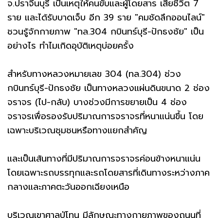
จ.ปราจีนบุรี เป็นเหตุให้คนขับและผู้โดยสาร เสียชีวิต 7
ราย และได้รับบาดเจ็บ อีก 39 ราย "คมชัดลึกออนไลน์"
ชวนรู้จักกายภาพ "ทล.304 กบินทร์บุรี-ปักธงชัย" เป็น
อย่างไร ทำไมเกิดอุบัติเหตุบ่อยครั้ง
สำหรับทางหลวงหมายเลข 304 (ทล.304) ช่วง
กบินทร์บุรี-ปักธงชัย เป็นทางหลวงแผ่นดินขนาด 2 ช่อง
จราจร (ไป-กลับ) บางช่วงมีการขยายเป็น 4 ช่อง
จราจรเพื่อรองรับปริมาณการจราจรที่หนาแน่นขึ้น โดย
เฉพาะบริเวณชุมชนหรือทางแยกสำคัญ
และเป็นเส้นทางที่มีปริมาณการจราจรค่อนข้างหนาแน่น
โดยเฉพาะรถบรรทุกและรถโดยสารที่เดินทางระหว่างภาค
กลางและภาคตะวันออกเฉียงเหนือ
บริเวณเขาศาลปู่โทน มีลักษณะทางกายภาพของถนนที่