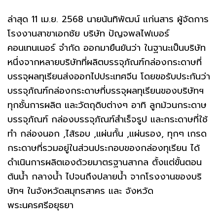
ล่าสุด 11 เม.ย. 2568 นายนันทิพัฒน์ แก่นสาร ผู้จัดการ
โรงงานสาขาเอกชัย บริษัท ปัญจพลไฟเบอร์
คอนเทนเนอร์ จํากัด ออกมายืนยันว่า ในฐานะเป็นบริษัท
หนึ่งจากหลายบริษัทที่ผลิตบรรจุภัณฑ์กล่องกระดาษที่
บรรจุผลทุเรียนส่งออกไปประเทศจีน โดยขอรับประกันว่า
บรรจุภัณฑ์กล่องกระดาษที่บรรจุผลทุเรียนของบริษัทฯ
ทุกชั้นการผลิต และวัตถุดิบต่างๆ อาทิ ลูกม้วนกระดาษ
บรรจุภัณฑ์ กล่องบรรจุภัณฑ์สำเร็จรูป และกระดาษที่ใช้
ทำ กล่องนอก ,ไส้รอบ ,แผ่นกั้น ,แผ่นรอง, ทุกๆ เกรด
กระดาษที่รวมอยู่ในส่วนประกอบของกล่องทุเรียน ได้
ดำเนินการผลิตเองด้วยมาตรฐานสากล ตั้งแต่ขั้นตอน
ต้นน้ำ กลางน้ำ ไปจนถึงปลายน้ำ จากโรงงานของบริ
ษัทฯ ในจังหวัดสมุทรสาคร และ จังหวัด
พระนครศรีอยุธยา