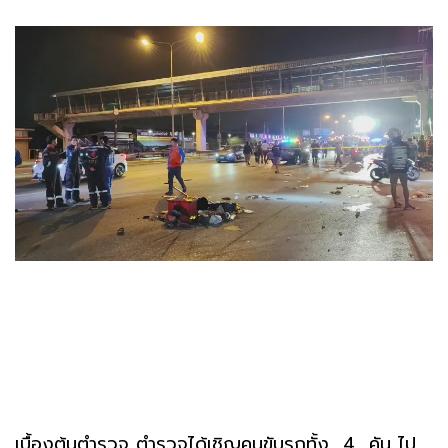
เบื้องต้นตำรวจ ตำรวจได้เชิญคนขับรถทั้ง 4 คัน ไป