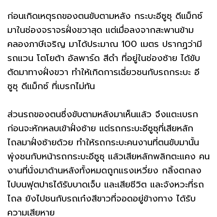
ก่อนเกิดเหตุรถของตนขับตามหลัง กระบะอีซูซุ ดีแม็กซ์
มาในช่องจราจรฝั่งขวาสุด แต่เมื่อลงจากสะพานข้าม
คลองภาษีเจริญ มาได้ประมาณ 100 เมตร ปรากฏว่ามี
รถแวน โตโยต้า อัลพาร์ด สีดำ ที่อยู่ในช่องซ้าย ได้ขับ
ตัดมาทางฝั่งขวา ทำให้เกิดการเฉี่ยวชนกับรถกระบะ อี
ซูซุ ดีแม็กซ์ ที่เบรกไม่ทัน
ส่วนรถของตนซึ่งขับตามหลังมาเห็นแล้ว จึงแตะเบรก
ก่อนจะหักหลบเข้าฝั่งซ้าย แต่รถกระบะอีซูซุที่เสียหลัก
ไถลมาฝั่งซ้ายด้วย ทำให้รถกระบะคนงานที่ตนขับมานั้น
พุ่งชนกับหน้ารถกระบะอีซูซุ แล้วเสียหลักพลิกตะแคง คน
งานที่นั่งมาด้านหลังทั้งหมดถูกแรงเหวี่ยง กลิ้งตกลง
ไปบนฟุตปาธได้รับบาดเจ็บ และเสียชีวิต และจังหวะที่รถ
ไถล ยังไปชนกับรถเก๋งสีขาวที่จอดอยู่ข้างทาง ได้รับ
ความเสียหาย