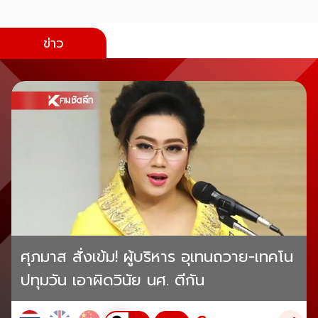
ข่าว
ศุภมาส สั่งเข้ม! ผู้บริหาร อุเทนถวาย-เทคโน
ปทุมวัน เอาผิดวินัย นศ. ตีกัน