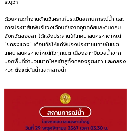
ระบุว่า
ด้วยคณะทำงานด้านวิเคราะห์ประเมินสถานการณ์น้ำ และ
การประชาสัมพันธ์แจ้งเตือนภัยจากอุทกภัยและดินถล่ม
จังหวัดสงขลา ได้แจ้งประสานให้เทศบาลนครหาดใหญ่
"ยกธงแดง" เตือนภัยให้แก่พี่น้องประชาชนภายในเขต
เทศบาลนครหาดใหญ่ทั่วทุกเขต เนื่องจากมีมวลน้ำจาก
นอกพื้นที่จำนวนมากไหลเข้าสู่ทั้งคลองอู่ตะเภา และคลอง
หวะ ตั้งแต่ต้นน้ำและกลางน้ำ