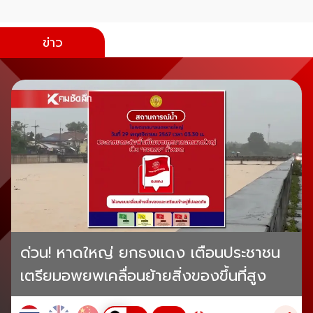
ข่าว
ด่วน! หาดใหญ่ ยกธงแดง เตือนประชาชน
เตรียมอพยพเคลื่อนย้ายสิ่งของขึ้นที่สูง