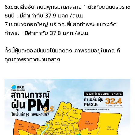
6.เขตตลิ่งชัน ถนนพุทธมณฑลสาย 1 ตัดกับถนนบรมราช
ชนนี : มีค่าเท่ากับ 37.9 มคก./ลบ.ม.
7.เขตบางกอกใหญ่ บริเวณสี่แยกท่าพระ แขวงวัด
ท่าพระ : มีค่าเท่ากับ 37.8 มคก./ลบ.ม.
ทั้งนี้ฝุ่นละอองมีแนวโน้มลดลง ภาพรวมอยู่ในเกณฑ์
คุณภาพอากาศปานกลาง