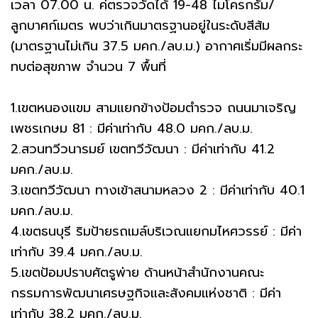
เวลา 07.00 น. ค่ตรวจวัดได้ 19-48 ไมโครกรัม/
ลูกบาศก์เมตร พบว่าเกินมาตรฐานอยู่ในระดับสีส้ม
(มาตรฐานไม่เกิน 37.5 มคก./ลบ.ม.) อากาศเริ่มมีผลกระ
ทบต่อสุขภาพ จำนวน 7 พื้นที่
1.เขตหนองแขม สามแยกข้างป้อมตำรวจ ถนนมาเจริญ
เพชรเกษม 81 : มีค่าเท่ากับ 48.0 มคก./ลบ.ม.
2.สวนทวีวนารมย์ เขตทวีวัฒนา : มีค่าเท่ากับ 41.2
มคก./ลบ.ม.
3.เขตทวีวัฒนา ทางเข้าสนามหลวง 2 : มีค่าเท่ากับ 40.1
มคก./ลบ.ม.
4.เขตธนบุรี ริมป้ายรถเมล์บริเวณแยกมไหศวรรย์ : มีค่า
เท่ากับ 39.4 มคก./ลบ.ม.
5.เขตป้อมปราบศัตรูพ่าย ด้านหน้าสำนักงานคณะ
กรรมการพัฒนาเศรษฐกิจและสังคมแห่งชาติ : มีค่า
เท่ากับ 38.2 มคก./ลบ.ม.