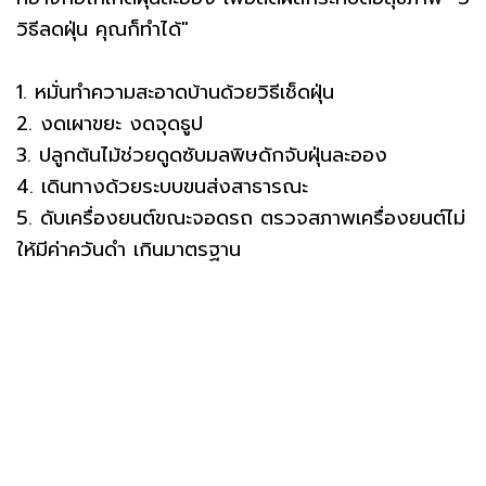
วิธีลดฝุ่น คุณก็ทําได้"
1. หมั่นทําความสะอาดบ้านด้วยวิธีเช็ดฝุ่น
2. งดเผาขยะ งดจุดธูป
3. ปลูกต้นไม้ช่วยดูดซับมลพิษดักจับฝุ่นละออง
4. เดินทางด้วยระบบขนส่งสาธารณะ
5. ดับเครื่องยนต์ขณะจอดรถ ตรวจสภาพเครื่องยนต์ไม่
ให้มีค่าควันดํา เกินมาตรฐาน