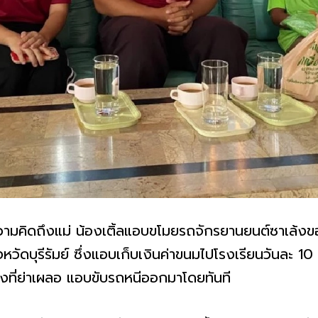
มคิดถึงแม่ น้องเติ้ลแอบขโมยรถจักรยานยนต์ซาเล้งขอ
งหวัดบุรีรัมย์ ซึ่งแอบเก็บเงินค่าขนมไปโรงเรียนวันละ 10 บ
ที่ย่าเผลอ แอบขับรถหนีออกมาโดยทันที