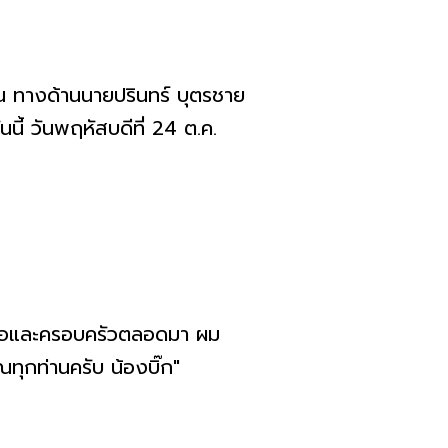
ั้น ทางด้านนายปรินทร์ บุตรชาย
ี้ วันพฤหัสบดีที่ 24 ต.ค.
พ่อและครอบครัวตลอดมา ผม
ุกท่านครับ น้องบิ๊ก"