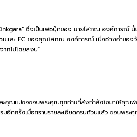
opon Onkgara" ซึ่งเป็นเฟซบุ๊กของ นายโสภณ องค์การณ์ น
ผู้ชมและ FC ของคุณโสภณ องค์การณ์ เมื่อช่วงค่ำของวันน
ด้จากไปโดยสงบ"
ละคุณแม่ขอขอบพระคุณทุกท่านที่ส่งกำลังใจมาให้คุณ
ีกครั้งเมื่อทราบรายละเอียดครบถ้วนแล้ว ขอบพระคุณท