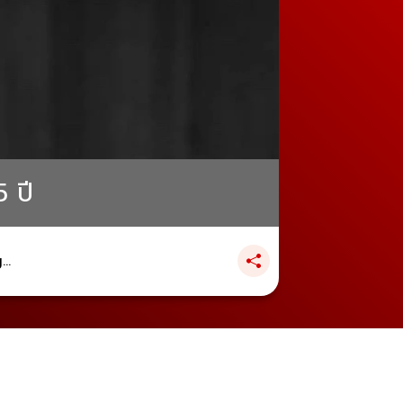
 ปี
..