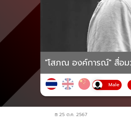
"โสภณ องค์การณ์" สื่อมว
25 ต.ค. 2567