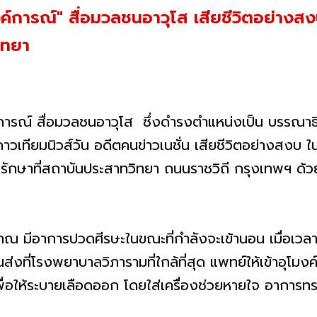
การณ์" สื่อมวลชนอาวุโส เสียชีวิตอย่างสงบใ
ิทยา
รณ์ สื่อมวลชนอาวุโส ซึ่งดำรงตำแหน่งเป็น บรรณาธิก
วเทียมนิวส์วัน อดีตคนข่าวเนชั่น เสียชีวิตอย่างสงบ ใน
การรักษาที่สถาบันประสาทวิทยา ถนนราชวิถี กรุงเทพฯ ด
นายโสภณ มีอาการปวดศีรษะในขณะที่กำลังจะเข้านอน เมื่อ
ส่งที่โรงพยาบาลวิภารามที่ใกล้ที่สุด แพทย์ให้เข้าอุโมง
ื่อให้ระบายเลือดออก โดยใส่เครื่องช่วยหายใจ อาการท