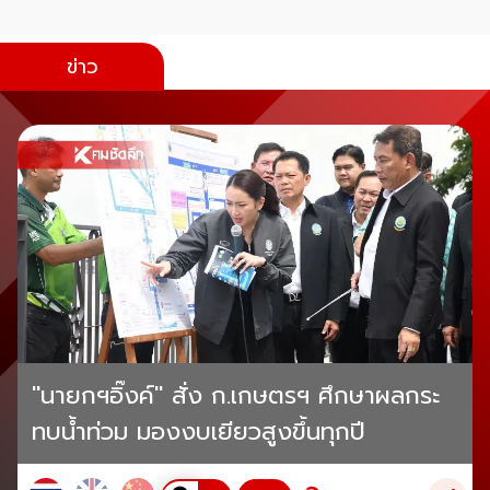
ข่าว
"นายกฯอิ๊งค์" สั่ง ก.เกษตรฯ ศึกษาผลกระ
ทบน้ำท่วม มองงบเยียวสูงขึ้นทุกปี