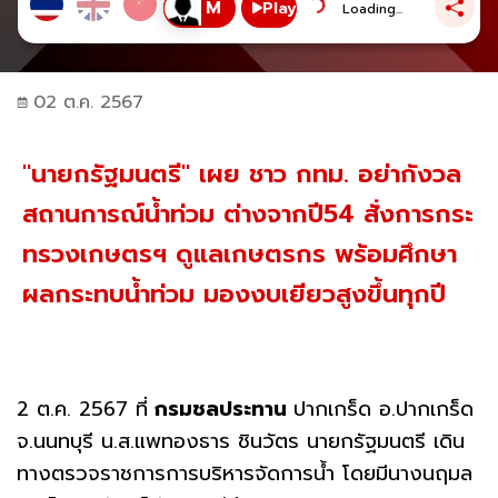
Play
Loading...
02 ต.ค. 2567
"นายกรัฐมนตรี" เผย ชาว กทม. อย่ากังวล
สถานการณ์น้ำท่วม ต่างจากปี54 สั่งการกระ
ทรวงเกษตรฯ ดูแลเกษตรกร พร้อมศึกษา
ผลกระทบน้ำท่วม มองงบเยียวสูงขึ้นทุกปี
2 ต.ค. 2567 ที่
กรมชลประทาน
ปากเกร็ด อ.ปากเกร็ด
จ.นนทบุรี น.ส.แพทองธาร ชินวัตร นายกรัฐมนตรี เดิน
ทางตรวจราชการการบริหารจัดการน้ำ โดยมีนางนฤมล