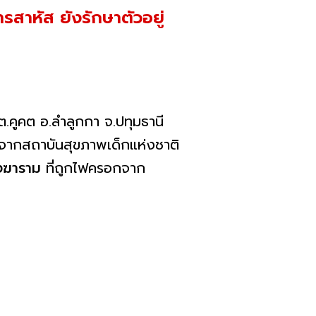
รสาหัส ยังรักษาตัวอยู่
ต.คูคต อ.ลำลูกกา จ.ปทุมธานี
ากสถาบันสุขภาพเด็กแห่งชาติ
ังฆาราม
ที่ถูกไฟครอกจาก